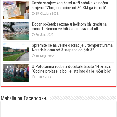
Gazda sarajevskog hotel traži radnika za noćnu
smjenu: “Zbog dnevnice od 30 KM ga ismijali”
25. Oktobra 2024.
Dobar početak sezone u jedinom bh. gradu na
moru: U Neumu će biti kao u mravinjaku!!
26. Juna 2022.
Spremite se na velike oscilacije u temperaturama:
Narednih dana od 3 stepena do čak 32
18. Maja 2022.
U Potočarima rodbina dočekala tabute 14 žrtava:
“Godine prolaze, a bol je ista kao da je jučer bilo”
9. Jula 2024.
Mahalla na Facebook-u