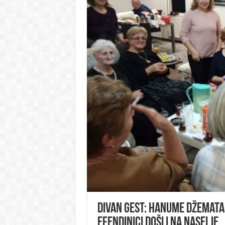
Divan gest: Hanume džemata 
efendinici došli na naselje