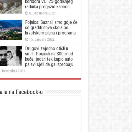
koridora VC: 25-godišnjeg
radnika pregazio kamion
8. Decembra 2023.
Fojnica: Saznali smo gdje će
se graditi nova škola po
hrvatskom planu i programu
15. Januara 2022.
Drugovi zajedno otišli u
smrt: Poginuli na 300m od
kuće, jedan tek kupio auto
pa svi sjeli da ga isprobaju
. Decembra 2021.
lla na Facebook-u