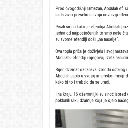
Pred ovogodišnji ramazan, Abdulah ef. 
sada živio preselio u svoju novoizgrađen
Pisali smo i kako je efendija Abdulah po
jedna od najposjećenijih te smo naše č
su svome efendiji došli „na naselje“.
Ova topla priča je doživjela i svoj nast
Abdulahu efendiji i njegovoj Izeta hanumi
Riječ džemat označava između ostalog i
Abdulah uspio u svojoj imamskoj misiji, 
kako bi to i trebalo da se uradi.
I na kraju, 16 džematlijki su sinoć ispre
poklonili sliku džamije koja je djelo našeg