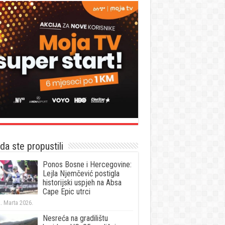
a ste propustili
Ponos Bosne i Hercegovine:
Lejla Njemčević postigla
historijski uspjeh na Absa
Cape Epic utrci
. Marta 2026.
Nesreća na gradilištu