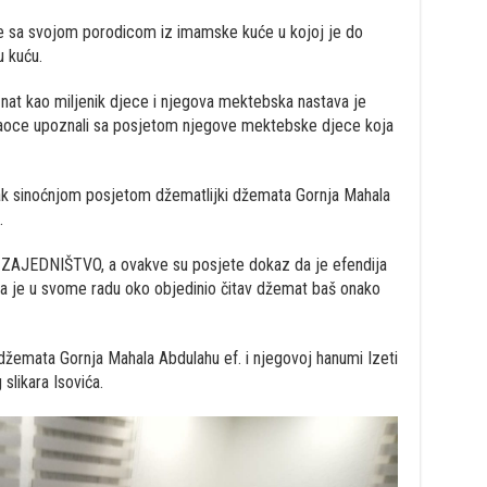
se sa svojom porodicom iz imamske kuće u kojoj je do
u kuću.
znat kao miljenik djece i njegova mektebska nastava je
itaoce upoznali sa posjetom njegove mektebske djece koja
avak sinoćnjom posjetom džematlijki džemata Gornja Mahala
.
 ZAJEDNIŠTVO, a ovakve su posjete dokaz da je efendija
da je u svome radu oko objedinio čitav džemat baš onako
d džemata Gornja Mahala Abdulahu ef. i njegovoj hanumi Izeti
 slikara Isovića.