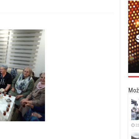
Možd
22