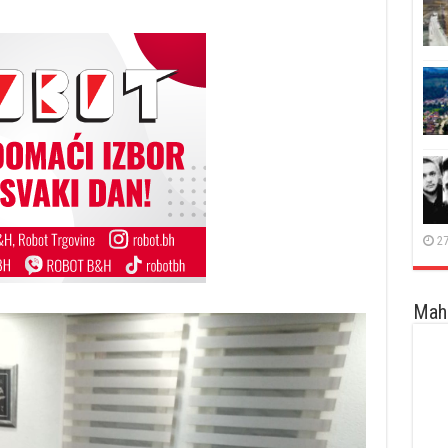
27
Maha