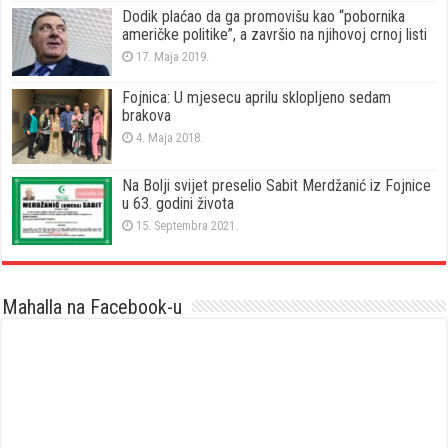
Dodik plaćao da ga promovišu kao “pobornika
američke politike”, a završio na njihovoj crnoj listi
17. Maja 2019.
Fojnica: U mjesecu aprilu sklopljeno sedam
brakova
4. Maja 2018.
Na Bolji svijet preselio Sabit Merdžanić iz Fojnice
u 63. godini života
15. Septembra 2021.
Mahalla na Facebook-u