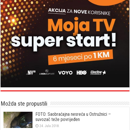
Možda ste propustili
FOTO: Saobraćajna nesreća u Ostružnici –
suvozač teže povrijeđen
24. Jula 2018.