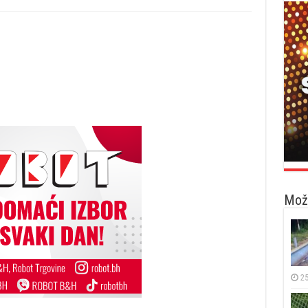
Možd
25