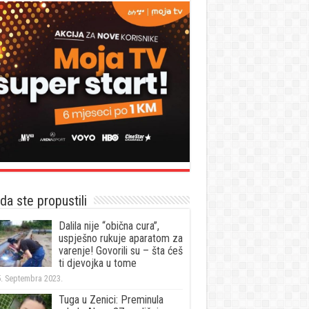
a ste propustili
Dalila nije “obična cura”,
uspješno rukuje aparatom za
varenje! Govorili su – šta ćeš
ti djevojka u tome
. Septembra 2023.
Tuga u Zenici: Preminula