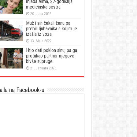
mlada Alma, 27-godišnja
medicinska sestra
20. Juna 2022.
Muž i sin čekali ženu pa
prebili ljubavnika s kojim je
izašla iz voza
13. Maja 2022.
Htio dati poklon sinu, pa ga
pretukao partner njegove
bivše supruge
21. Januara 2025.
lla na Facebook-u