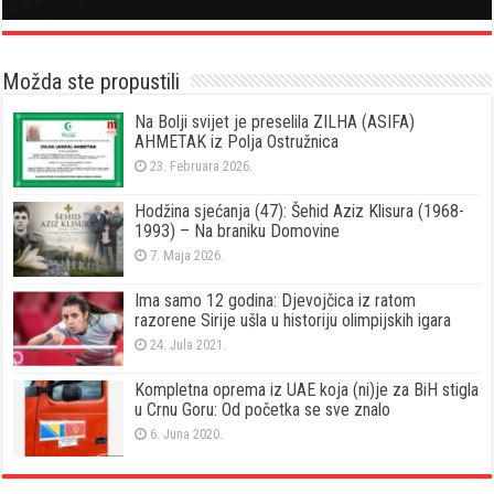
Možda ste propustili
Na Bolji svijet je preselila ZILHA (ASIFA)
AHMETAK iz Polja Ostružnica
23. Februara 2026.
Hodžina sjećanja (47): Šehid Aziz Klisura (1968-
1993) – Na braniku Domovine
7. Maja 2026.
Ima samo 12 godina: Djevojčica iz ratom
razorene Sirije ušla u historiju olimpijskih igara
24. Jula 2021.
Kompletna oprema iz UAE koja (ni)je za BiH stigla
u Crnu Goru: Od početka se sve znalo
6. Juna 2020.