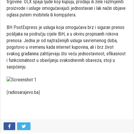
trgovine. OLX spaja ljude koji kupuju, prodaju ili žele razmijeniti
proizvode i usluge omogućavajući jednostavan i lak način objave
oglasa putem mobitela ili kompjutera.
BH PostExpress je usluga koja omogućava brz i siguran prenos
pošiljaka na području cijele BiH, a u okviru propisanih rokova
prenosa. Jedna je od najtraženijih usluga savremenog doba,
pogotovo u vremenu kada internet kupovina, ali i brz život
svakog građanina zahtijevaju što veću jednostavnost, efikasnost
i funkcionalnost u obavljanju svakodnevnih obaveza, stoji u
saopćenju.
(radiosarajevo.ba)