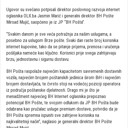
Ugovor su svečano potpisali direktor poslovnog razvoja internet
oglasnika OLX.ba Jasmin Marić i generalni direktor BH Pošte
Mirsad Mujić, saopćeno je iz JP “BH Pošta”.
“Svakim danom je sve veća potražnja za našim uslugama, a
posebno za uslugom Brze pošte. Svaki dan raste broj korisnika
internet kupovine, tako da se pitanje prijema, prenosa i uručenja
pošiljaka nameće kao ključno. Korisnici prije svega zahtijevaju
brzu, jednostavnu i sigurnu dostavu.
BH Pošta raspolaže najvećim kapacitetom savremenih dostavnih
vozila, najvećim brojem poštanskih jedinica širom BiH i najvećim
brojem dostavljača, te čvrsto stoji na vodećoj poziciji operatora
iz područja poštanske djelatnosti. Drago mi je što je
menadžment najvećeg BH Internet oglasnika prepoznao
potencijal BH Pošte, te svojom odlukom da JP BH Pošta bude
odabrana kao pružalac usluge premium dostave, potvrdio da je
BH Pošta spremna ispuniti sve zahtjeve korisnika na
najkvalitetniji način”, naglasio je generalni direktor BH Pošte
Mirsad Mujić.