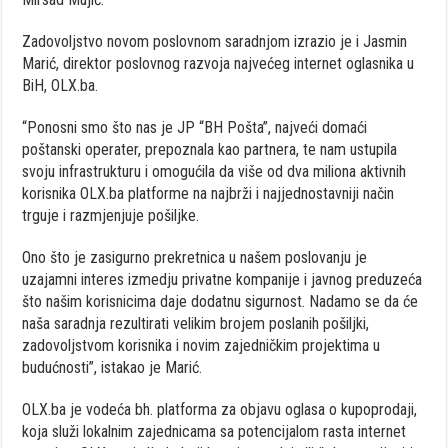
Zadovoljstvo novom poslovnom saradnjom izrazio je i Jasmin
Marić, direktor poslovnog razvoja najvećeg internet oglasnika u
BiH, OLX.ba.
“Ponosni smo što nas je JP “BH Pošta”, najveći domaći
poštanski operater, prepoznala kao partnera, te nam ustupila
svoju infrastrukturu i omogućila da više od dva miliona aktivnih
korisnika OLX.ba platforme na najbrži i najjednostavniji način
trguje i razmjenjuje pošiljke.
Ono što je zasigurno prekretnica u našem poslovanju je
uzajamni interes izmedju privatne kompanije i javnog preduzeća
što našim korisnicima daje dodatnu sigurnost. Nadamo se da će
naša saradnja rezultirati velikim brojem poslanih pošiljki,
zadovoljstvom korisnika i novim zajedničkim projektima u
budućnosti”, istakao je Marić.
OLX.ba je vodeća bh. platforma za objavu oglasa o kupoprodaji,
koja služi lokalnim zajednicama sa potencijalom rasta internet