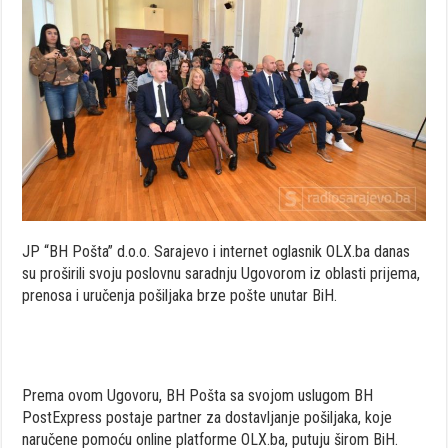
JP “BH Pošta” d.o.o. Sarajevo i internet oglasnik OLX.ba danas
su proširili svoju poslovnu saradnju Ugovorom iz oblasti prijema,
prenosa i uručenja pošiljaka brze pošte unutar BiH.
Prema ovom Ugovoru, BH Pošta sa svojom uslugom BH
PostExpress postaje partner za dostavljanje pošiljaka, koje
naručene pomoću online platforme OLX.ba, putuju širom BiH.