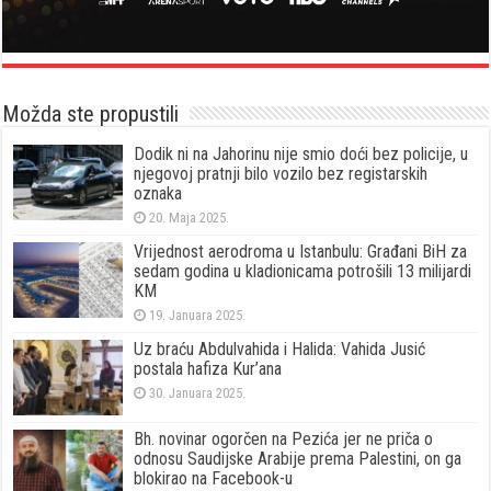
Možda ste propustili
Dodik ni na Jahorinu nije smio doći bez policije, u
njegovoj pratnji bilo vozilo bez registarskih
oznaka
20. Maja 2025.
Vrijednost aerodroma u Istanbulu: Građani BiH za
sedam godina u kladionicama potrošili 13 milijardi
KM
19. Januara 2025.
Uz braću Abdulvahida i Halida: Vahida Jusić
postala hafiza Kur’ana
30. Januara 2025.
Bh. novinar ogorčen na Pezića jer ne priča o
odnosu Saudijske Arabije prema Palestini, on ga
blokirao na Facebook-u