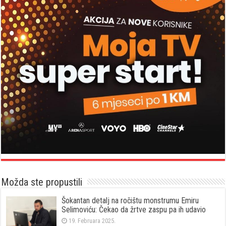
Možda ste propustili
Šokantan detalj na ročištu monstrumu Emiru
Selimoviću: Čekao da žrtve zaspu pa ih udavio
19. Februara 2025.