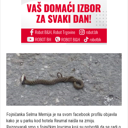
Fojničanka Selma Memija je na svom facebook profilu objavila
kako je u parku kod hotela Reumal naišla na zmiju.
Razgovarali smo s fojničkim lovcima koji su potvrdili da se radi o