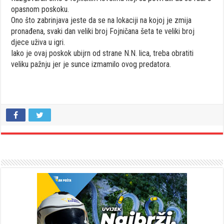
opasnom poskoku.
Ono što zabrinjava jeste da se na lokaciji na kojoj je zmija
pronađena, svaki dan veliki broj Fojničana šeta te veliki broj
djece uživa u igri.
Iako je ovaj poskok ubijrn od strane N.N. lica, treba obratiti
veliku pažnju jer je sunce izmamilo ovog predatora.