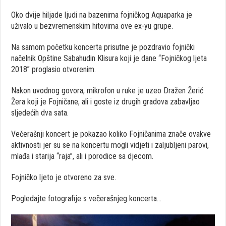
Oko dvije hiljade ljudi na bazenima fojničkog Aquaparka je
uživalo u bezvremenskim hitovima ove ex-yu grupe.
Na samom početku koncerta prisutne je pozdravio fojnički
načelnik Opštine Sabahudin Klisura koji je dane “Fojničkog ljeta
2018” proglasio otvorenim.
Nakon uvodnog govora, mikrofon u ruke je uzeo Dražen Žerić
Žera koji je Fojničane, ali i goste iz drugih gradova zabavljao
sljedećih dva sata.
Večerašnji koncert je pokazao koliko Fojničanima znače ovakve
aktivnosti jer su se na koncertu mogli vidjeti i zaljubljeni parovi,
mlađa i starija “raja”, ali i porodice sa djecom.
Fojničko ljeto je otvoreno za sve.
Pogledajte fotografije s večerašnjeg koncerta…