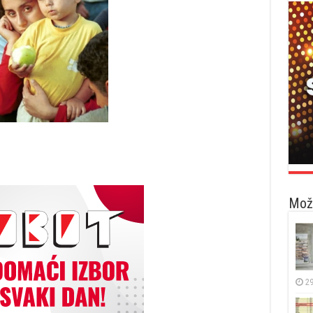
Možd
29