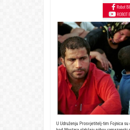
U Udruženju Prosvjetitelj-tim Fojnica su 
kod Mostara olakšaju njihov ramazanski po