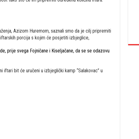
enja, Azizom Huremom, saznali smo da je cilj pripremiti
ftarskih porcija s kojim će posjetiti izbjeglice,
de, prije svega Fojničane i Kiseljačane, da se se odazovu
i iftari bit će uručeni u izbjeglički kamp “Salakovac” u