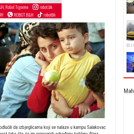
27
Maha
odlučili da izbjeglicama koji se nalaze u kampu Salakovac
st tako što će im pripremiti određenu količinu iftara.