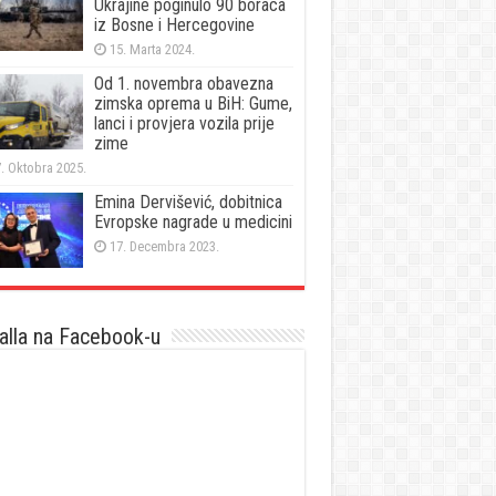
Ukrajine poginulo 90 boraca
iz Bosne i Hercegovine
15. Marta 2024.
Od 1. novembra obavezna
zimska oprema u BiH: Gume,
lanci i provjera vozila prije
zime
. Oktobra 2025.
Emina Dervišević, dobitnica
Evropske nagrade u medicini
17. Decembra 2023.
lla na Facebook-u