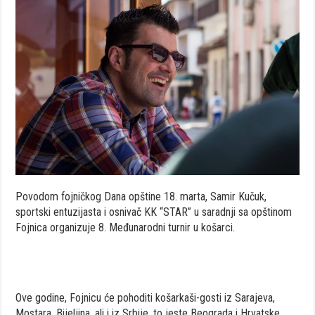
Povodom fojničkog Dana opštine 18. marta, Samir Kučuk,
sportski entuzijasta i osnivač KK “STAR” u saradnji sa opštinom
Fojnica organizuje 8. Međunarodni turnir u košarci.
Ove godine, Fojnicu će pohoditi košarkaši-gosti iz Sarajeva,
Mostara, Bijeljina, ali i iz Srbije, to jeste Beograda i Hrvatske,