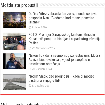
Možda ste propustili
Općina Vitez zabranila fan zonu, a onda se javio
gospodin Ivan: “Gledamo kod mene, ponesite
ljiljane!”
9. Juna 2026.
FOTO: Premijer Sarajevskog kantona Elmedin
Konaković posjetio Kiseljak i napadnutog efendiju
Pašića
22. Septembra 2017.
Nakon 107 dana neumornog izvještavanja: Motaz
Azaiza biće evakuisan, vijest je saopštio u
emotivnom obraćanju
23. Januara 2024.
Nedim Sladić dao prognozu – kada bi mogao
pasti prvi snijeg u BiH
5. Oktobra 2021.
Mahalla na Facebook-u