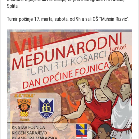
Splita.
Turnir počinje 17. marta, subota, od 9h u sali OŠ “Muhsin Rizvić”.