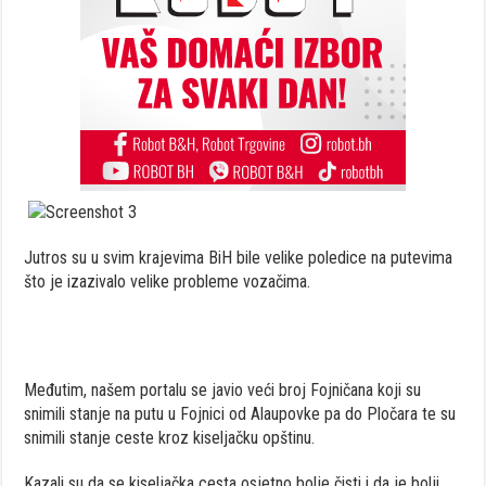
Jutros su u svim krajevima BiH bile velike poledice na putevima
što je izazivalo velike probleme vozačima.
Međutim, našem portalu se javio veći broj Fojničana koji su
snimili stanje na putu u Fojnici od Alaupovke pa do Pločara te su
snimili stanje ceste kroz kiseljačku opštinu.
Kazali su da se kiseljačka cesta osjetno bolje čisti i da je bolji