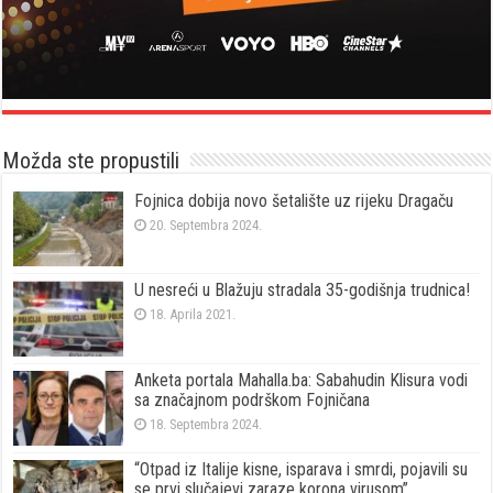
Možda ste propustili
Fojnica dobija novo šetalište uz rijeku Dragaču
20. Septembra 2024.
U nesreći u Blažuju stradala 35-godišnja trudnica!
18. Aprila 2021.
Anketa portala Mahalla.ba: Sabahudin Klisura vodi
sa značajnom podrškom Fojničana
18. Septembra 2024.
“Otpad iz Italije kisne, isparava i smrdi, pojavili su
se prvi slučajevi zaraze korona virusom”