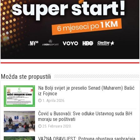
Možda ste propustili
Na Bolji svijet je preselio Senad (Muharem) Bašić
iz Fojnice
1. Aprila 2026.
Čović u Busovači: Sve odluke Ustavnog suda BiH
moraju se poštivati
25. Februara 2020.
VAŽNA OBAVIJEST: Potpuna obustava saobraćaja