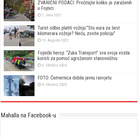
ZVANIČNI PODACI: Pročitajte koliko je zaraženih
u Fojnici
1. Juna 2021.
Turist odbio platiti vožnju:”Sto eura za šest
kilomerara vožnje? Neću, zovite policiju”
13. Augusta 2023.
Fojnički heroji: “Zuka Transport” sva svoja vozila
koristi za pomoć ugroženom stanovništvu
6. Oktobra 2024.
FOTO: Čemernica dobila javnu rasvjetu
9. Oktobra 2020.
Mahalla na Facebook-u