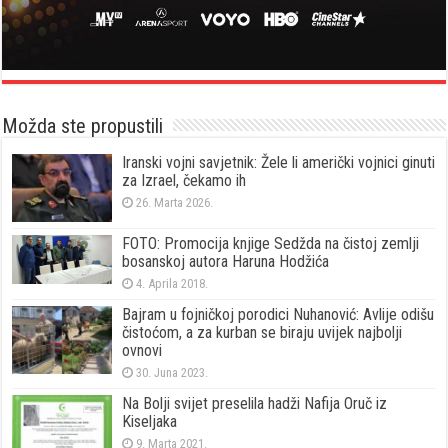
Možda ste propustili
Iranski vojni savjetnik: Žele li američki vojnici ginuti
za Izrael, čekamo ih
26. Marta 2026.
FOTO: Promocija knjige Sedžda na čistoj zemlji
bosanskoj autora Haruna Hodžića
4. Aprila 2018.
Bajram u fojničkoj porodici Nuhanović: Avlije odišu
čistoćom, a za kurban se biraju uvijek najbolji
ovnovi
30. Juna 2023.
Na Bolji svijet preselila hadži Nafija Oruč iz
Kiseljaka
9. Marta 2021.