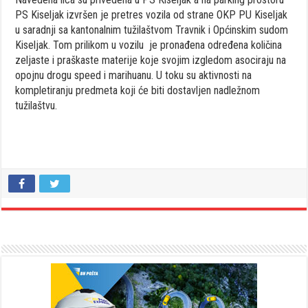
PS Kiseljak izvršen je pretres vozila od strane OKP PU Kiseljak
u saradnji sa kantonalnim tužilaštvom Travnik i Općinskim sudom
Kiseljak. Tom prilikom u vozilu je pronađena određena količina
zeljaste i praškaste materije koje svojim izgledom asociraju na
opojnu drogu speed i marihuanu. U toku su aktivnosti na
kompletiranju predmeta koji će biti dostavljen nadležnom
tužilaštvu.