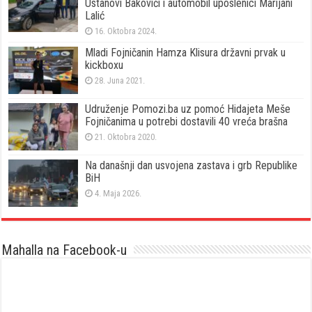
Ustanovi Bakovići i automobil uposlenici Marijani
Lalić
16. Oktobra 2024.
Mladi Fojničanin Hamza Klisura državni prvak u
kickboxu
28. Juna 2021.
Udruženje Pomozi.ba uz pomoć Hidajeta Meše
Fojničanima u potrebi dostavili 40 vreća brašna
21. Oktobra 2020.
Na današnji dan usvojena zastava i grb Republike
BiH
4. Maja 2026.
Mahalla na Facebook-u