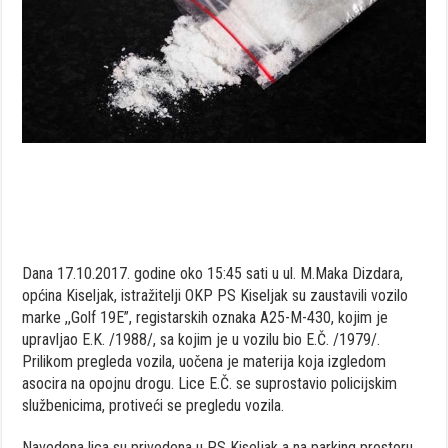
Dana 17.10.2017. godine oko 15:45 sati u ul. M.Maka Dizdara,
općina Kiseljak, istražitelji OKP PS Kiseljak su zaustavili vozilo
marke ,,Golf 19E”, registarskih oznaka A25-M-430, kojim je
upravljao E.K. /1988/, sa kojim je u vozilu bio E.Č. /1979/.
Prilikom pregleda vozila, uočena je materija koja izgledom
asocira na opojnu drogu. Lice E.Č. se suprostavio policijskim
službenicima, protiveći se pregledu vozila.
Navedena lica su privedena u PS Kiseljak a na parking prostoru