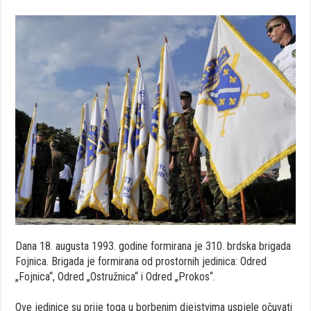
Dana 18. augusta 1993. godine formirana je 310. brdska brigada
Fojnica. Brigada je formirana od prostornih jedinica: Odred
„Fojnica“, Odred „Ostružnica“ i Odred „Prokos“.
Ove jedinice su prije toga u borbenim djejstvima uspjele očuvati