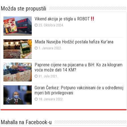
Možda ste propustili
Vikend akcija je stigla u ROBOT
25. Oktobra 2024.
Mlada Nusejba Hodžić postala hafiza Kur'ana
1. Januara 2022.
Paprene cijene na pijacama u BiH: Ko za kilogram
voća može dati 14 KM?
31. Jula 2021.
Goran Čerkez: Potpuno vakcinisani će u određenoj
mjeri biti privilegovani
18. Januara 2022.
Mahalla na Facebook-u