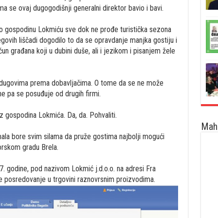
a se ovaj dugogodišnji generalni direktor bavio i bavi.
i o gospodinu Lokmiću sve dok ne prođe turistička sezona
egovih liščadi dogodilo to da se opravdanje manjka gostiju i
n građana koji u dubini duše, ali i jezikom i pisanjem žele
 dugovima prema dobavljačima. O tome da se ne može
ene pa se posuđuje od drugih firmi.
z gospodina Lokmića. Da, da. Pohvaliti.
Maha
ala bore svim silama da pruže gostima najbolji mogući
orskom gradu Brela.
. godine, pod nazivom Lokmić j.d.o.o. na adresi Fra
je posredovanje u trgovini raznovrsnim proizvodima.