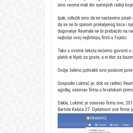
smo veoma mali dio sumnjivih radnji kojim
Ipak, odlučili smo da ne nastavimo pisat
da se ne bi spinom prekaljenog lisca i nj
dugovanje Reumala ne bi prebacilo na raču
najbolje ovoj najbitnijoj firmi u Fojnici.
Tako u ovome tekstu nećemo govoriti o
platiti ni hljeb za goste, a ni hlor za baz
Ovdje želimo pohvaliti novi poslovni pote
Gospodin Lokmić je, dok se radnici Reum
ugođaj, osnovao firmu u hrvatskom prim
Dakle, Lokmić je osnovao firmu ove, 2017
Bartola Kašića 27. Djelatnost ove firme 