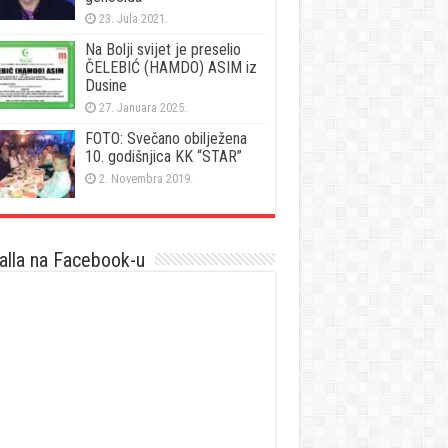
23. Jula 2021.
Na Bolji svijet je preselio
ČELEBIĆ (HAMDO) ASIM iz
Dusine
27. Januara 2025.
FOTO: Svečano obilježena
10. godišnjica KK “STAR”
2. Novembra 2019.
lla na Facebook-u