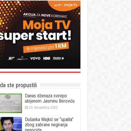
a ste propustili
Danas dženaza svirepo
ubijenom Jasminu Beroviću
20. Novembra 2020.
Dušanka Majkić se “upalila”
zbog zabrane negiranja
genocida