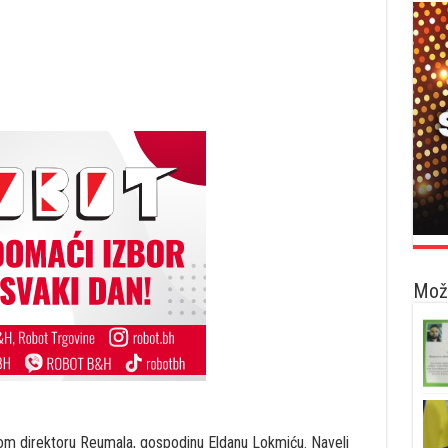
Možd
om direktoru Reumala, gospodinu Eldanu Lokmiću. Naveli