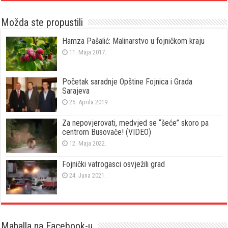
Možda ste propustili
Hamza Pašalić: Malinarstvo u fojničkom kraju
11. Maja 2017.
Početak saradnje Opštine Fojnica i Grada
Sarajeva
25. Aprila 2019.
Za nepovjerovati, medvjed se “šeće” skoro pa
centrom Busovače! (VIDEO)
12. Maja 2022.
Fojnički vatrogasci osvježili grad
24. Juna 2021.
Mahalla na Facebook-u