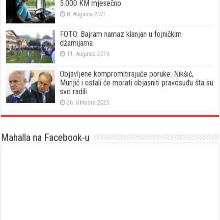
5.000 KM mjesečno
8. Augusta 2021.
FOTO: Bajram namaz klanjan u fojničkim
džamijama
11. Augusta 2019.
Objavljene kompromitirajuće poruke: Nikšić,
Munjić i ostali će morati objasniti pravosuđu šta su
sve radili
26. Oktobra 2025.
Mahalla na Facebook-u