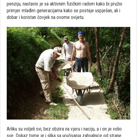
penziju, nastavio je sa aktivnim fizičkim radom kako bi pružio
primjer mlađim generacijama kako se postaje uspješan, ali i
dobar i koristan čovjek na ovome svijetu.
Arliku su voljeli svi, bez obzira na vjeru i naciju, a i on je volio
sve. Dokaz tome je i slika sa uručivanja zahvalnice od strane