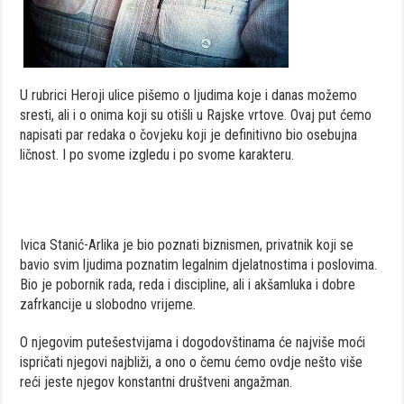
U rubrici Heroji ulice pišemo o ljudima koje i danas možemo
sresti, ali i o onima koji su otišli u Rajske vrtove. Ovaj put ćemo
napisati par redaka o čovjeku koji je definitivno bio osebujna
ličnost. I po svome izgledu i po svome karakteru.
Ivica Stanić-Arlika je bio poznati biznismen, privatnik koji se
bavio svim ljudima poznatim legalnim djelatnostima i poslovima.
Bio je pobornik rada, reda i discipline, ali i akšamluka i dobre
zafrkancije u slobodno vrijeme.
O njegovim putešestvijama i dogodovštinama će najviše moći
ispričati njegovi najbliži, a ono o čemu ćemo ovdje nešto više
reći jeste njegov konstantni društveni angažman.