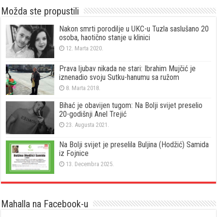
Možda ste propustili
Nakon smrti porodilje u UKC-u Tuzla saslušano 20
osoba, haotično stanje u klinici
12. Marta 2020.
Prava ljubav nikada ne stari: Ibrahim Mujčić je
iznenadio svoju Sutku-hanumu sa ružom
8. Marta 2018.
Bihać je obavijen tugom: Na Bolji svijet preselio
20-godišnji Anel Trejić
23. Augusta 2021.
Na Bolji svijet je preselila Buljina (Hodžić) Samida
iz Fojnice
13. Decembra 2025.
Mahalla na Facebook-u