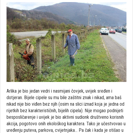
Arlika je bio jedan vedri i nasmijani čovjek, uvijek sređen i
dotjeran. Bijele cipele su mu bile zaštitni znak i nikad, ama baš
nikad nije bio viđen bez njih (osim na slici iznad koja je jedna od
rijetkih bez karakterističnih, bijelih cipela). Nije mogao podnijeti
besposličarenje i uvijek je bio aktivni sudionk društveno korisnih
akcija, pogotovo onih ekološkog karaktera. Tako je učestvovao u
uređenju puteva, parkova, cvijetnjaka… Pa čak i kada je otišao u