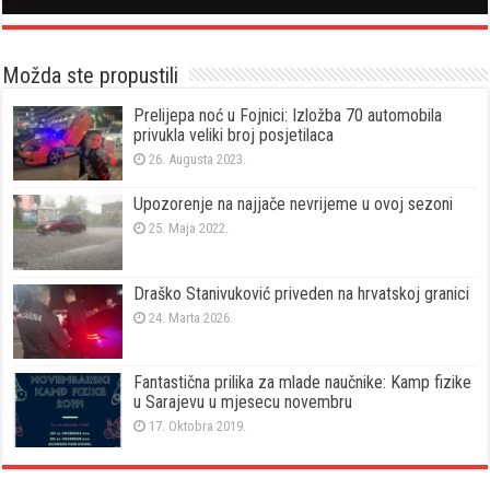
Možda ste propustili
Prelijepa noć u Fojnici: Izložba 70 automobila
privukla veliki broj posjetilaca
26. Augusta 2023.
Upozorenje na najjače nevrijeme u ovoj sezoni
25. Maja 2022.
Draško Stanivuković priveden na hrvatskoj granici
24. Marta 2026.
Fantastična prilika za mlade naučnike: Kamp fizike
u Sarajevu u mjesecu novembru
17. Oktobra 2019.