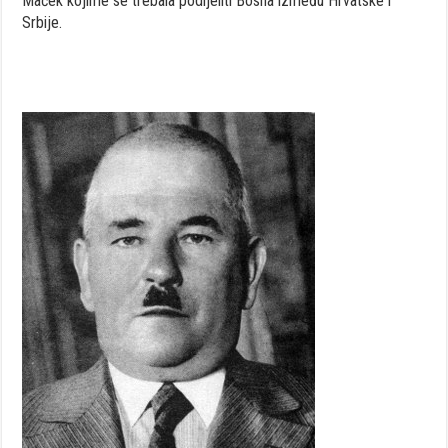
Maček kojime se trebala podijeliti Bosna između Hrvatske i
Srbije.