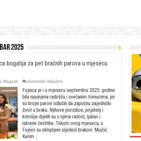
bar 2025
ca bogatija za pet bračnih parova u mjesecu
za
o
,
Magazin
Komentari isključeni
Ljubav
Fojnica je i u mjesecu septembru 2025. godine
krunisana
brakom
bila ispunjena radošću i svečanim trenucima, jer
–
su brojni parovi odlučili da započnu zajednički
Fojnica
život u braku. Njihove porodice, prijatelji i
bogatija
komšije dijelili su s njima radost, ljubav i
za
pet
iskrene čestitke. Tokom ovog mjeseca, u
bračnih
Fojnici su sklopljeni sljedeći brakovi: Mujčić
parova
Kerim …
u