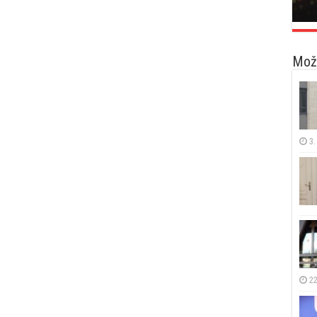
Možd
3.
22