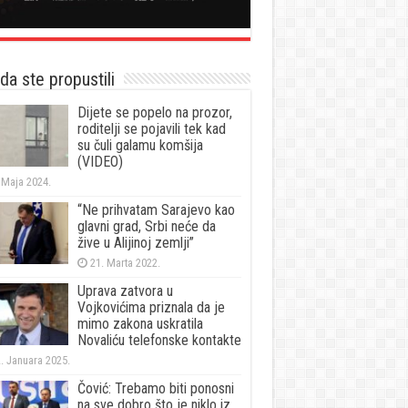
a ste propustili
Dijete se popelo na prozor,
roditelji se pojavili tek kad
su čuli galamu komšija
(VIDEO)
 Maja 2024.
“Ne prihvatam Sarajevo kao
glavni grad, Srbi neće da
žive u Alijinoj zemlji”
21. Marta 2022.
Uprava zatvora u
Vojkovićima priznala da je
mimo zakona uskratila
Novaliću telefonske kontakte
. Januara 2025.
Čović: Trebamo biti ponosni
na sve dobro što je niklo iz