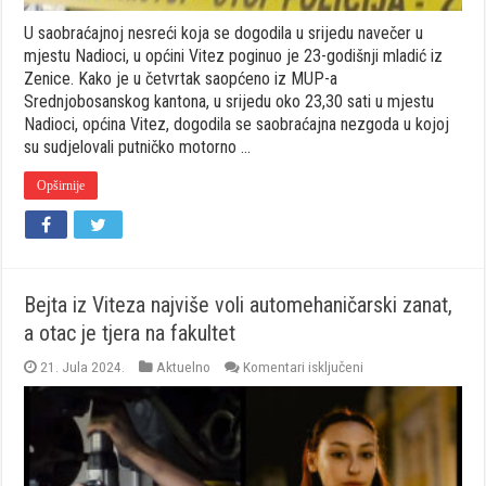
U saobraćajnoj nesreći koja se dogodila u srijedu navečer u
mjestu Nadioci, u općini Vitez poginuo je 23-godišnji mladić iz
Zenice. Kako je u četvrtak saopćeno iz MUP-a
Srednjobosanskog kantona, u srijedu oko 23,30 sati u mjestu
Nadioci, općina Vitez, dogodila se saobraćajna nezgoda u kojoj
su sudjelovali putničko motorno …
Opširnije
Bejta iz Viteza najviše voli automehaničarski zanat,
a otac je tjera na fakultet
za
21. Jula 2024.
Aktuelno
Komentari isključeni
Bejta
iz
Viteza
najviše
voli
automehaničarski