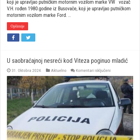
koji je upravljao putničkim motornim vozilom marke VW vozač
V.H. rođen 1980.godine iz Busovače, koji je upravljao putničkom
motornim vozilom marke Ford. …
Opširnije
U saobraćajnoj nesreći kod Viteza poginuo mladić
za
31. Oktobra 2024.
Aktuelno
Komentari isključeni
U
saobraćajnoj
nesreći
kod
Viteza
poginuo
mladić