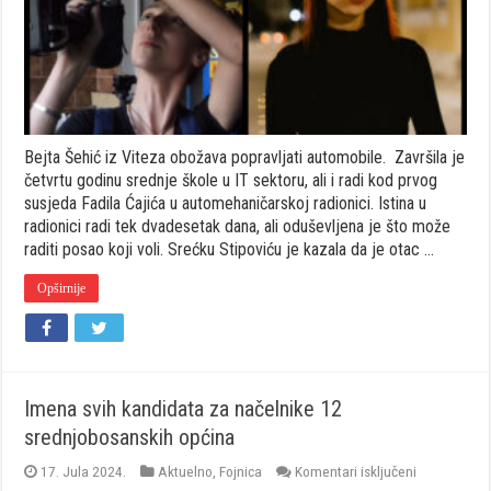
zanat,
a
otac
je
tjera
na
fakultet
Bejta Šehić iz Viteza obožava popravljati automobile. Završila je
četvrtu godinu srednje škole u IT sektoru, ali i radi kod prvog
susjeda Fadila Ćajića u automehaničarskoj radionici. Istina u
radionici radi tek dvadesetak dana, ali oduševljena je što može
raditi posao koji voli. Srećku Stipoviću je kazala da je otac …
Opširnije
Imena svih kandidata za načelnike 12
srednjobosanskih općina
za
17. Jula 2024.
Aktuelno
,
Fojnica
Komentari isključeni
Imena