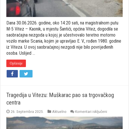
na
asfaltu!
Dana 30.06.2026. godine, oko 14:20 sati, na magistralnom putu
M-5 Vitez – Kaonik, u mjestu Šantići, općina Vitez, dogodila se
saobraćajna nezgoda u kojoj je učestvovalo teretno motorno
vozilo marke Scania, kojim je upravljao E. V., rođen 1980. godine
iz Viteza. U ovoj saobraćajnoj nezgodi nije bilo povrijeđenih
osoba. Uslijed …
Opširnije
Tragedija u Vitezu: Muškarac pao sa trgovačkog
centra
za
26. Septembra 2025.
Aktuelno
Komentari isključeni
Tragedija
u
Vitezu: