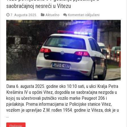
saobraćajnoj nesreći u Vitezu
za
7. Augusta 2025.
Aktuelno
Komentari isključeni
Teže
povrijeđena
94-
godišnja
pješakinja
u
saobraćajnoj
nesreći
u
Vitezu
Dana 6. augusta 2025. godine oko 10:10 sati, u ulici Kralja Petra
Krešimira IV u općini Vitez, dogodila se saobraćajna nezgoda u
kojoj su učestvovali putničko vozilo marke Peugeot 206 i
pješakinja. Prema informacijama iz Policijske stanice Vitez,
vozilom je upravljao Z.M. rođen 1954. godine iz Viteza, dok je u
…
Opširnije