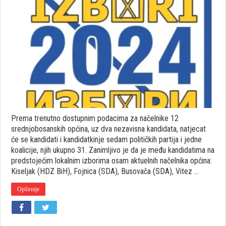
svih
kandidata
za
načelnike
12
srednjobosa
općina
Prema trenutno dostupnim podacima za načelnike 12
srednjobosanskih općina, uz dva nezavisna kandidata, natjecat
će se kandidati i kandidatkinje sedam političkih partija i jedne
koalicije, njih ukupno 31. Zanimljivo je da je među kandidatima na
predstojećim lokalnim izborima osam aktuelnih načelnika općina:
Kiseljak (HDZ BiH), Fojnica (SDA), Busovača (SDA), Vitez …
Opširnije