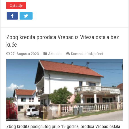
Opširnije
Zbog kredita porodica Vrebac iz Viteza ostala bez
kuće
za
27. Augusta 2023.
Aktuelno
Komentari isključeni
Zbog
kredita
porodica
Vrebac
iz
Viteza
ostala
bez
kuće
Zbog kredita podignutog prije 19 godina, prodica Vrebac ostala