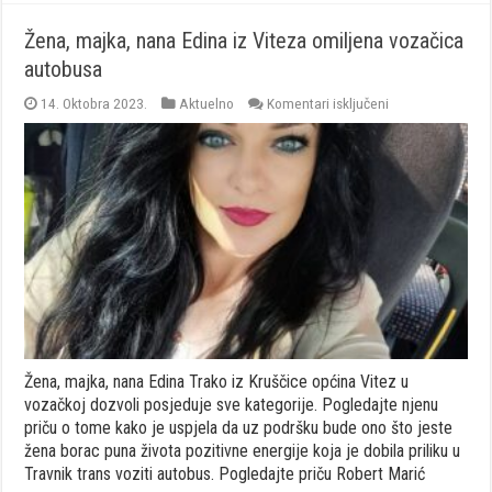
Žena, majka, nana Edina iz Viteza omiljena vozačica
autobusa
za
14. Oktobra 2023.
Aktuelno
Komentari isključeni
Žena,
majka,
nana
Edina
iz
Viteza
omiljena
vozačica
autobusa
Žena, majka, nana Edina Trako iz Kruščice općina Vitez u
vozačkoj dozvoli posjeduje sve kategorije. Pogledajte njenu
priču o tome kako je uspjela da uz podršku bude ono što jeste
žena borac puna života pozitivne energije koja je dobila priliku u
Travnik trans voziti autobus. Pogledajte priču Robert Marić