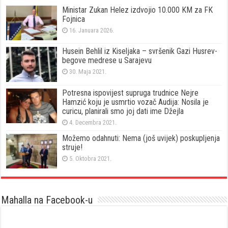
Ministar Zukan Helez izdvojio 10.000 KM za FK
Fojnica
16. Januara 2026.
Husein Behlil iz Kiseljaka – svršenik Gazi Husrev-
begove medrese u Sarajevu
30. Maja 2021.
Potresna ispovijest supruga trudnice Nejre
Hamzić koju je usmrtio vozač Audija: Nosila je
curicu, planirali smo joj dati ime Džejla
4. Decembra 2021.
Možemo odahnuti: Nema (još uvijek) poskupljenja
struje!
5. Oktobra 2021.
Mahalla na Facebook-u