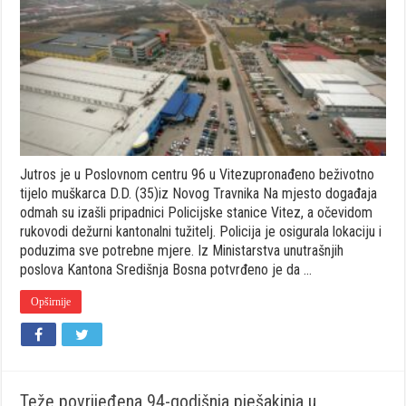
Muškarac
pao
sa
trgovačkog
centra
Jutros je u Poslovnom centru 96 u Vitezupronađeno beživotno
tijelo muškarca D.D. (35)iz Novog Travnika Na mjesto događaja
odmah su izašli pripadnici Policijske stanice Vitez, a očevidom
rukovodi dežurni kantonalni tužitelj. Policija je osigurala lokaciju i
poduzima sve potrebne mjere. Iz Ministarstva unutrašnjih
poslova Kantona Središnja Bosna potvrđeno je da …
Opširnije
Teže povrijeđena 94-godišnja pješakinja u