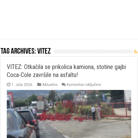
Tag Archives:
vitez
VITEZ: Otkačila se prikolica kamiona, stotine gajbi
Coca-Cole završile na asfaltu!
za
1. Jula 2026.
Aktuelno
Komentari isključeni
VITEZ:
Otkačila
se
prikolica
kamiona,
stotine
gajbi
Coca-
Cole
završile