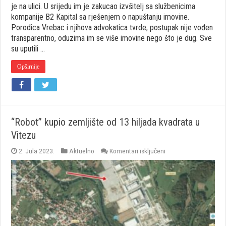
je na ulici. U srijedu im je zakucao izvšitelj sa službenicima
kompanije B2 Kapital sa rješenjem o napuštanju imovine.
Porodica Vrebac i njihova advokatica tvrde, postupak nije vođen
transparentno, oduzima im se više imovine nego što je dug. Sve
su uputili …
Opširnije
“Robot” kupio zemljište od 13 hiljada kvadrata u
Vitezu
za
2. Jula 2023.
Aktuelno
Komentari isključeni
“Robot”
kupio
zemljište
od
13
hiljada
kvadrata
u
Vitezu