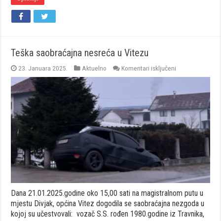
Teška saobraćajna nesreća u Vitezu
za
23. Januara 2025.
Aktuelno
Komentari isključeni
Teška
saobraćajna
nesreća
u
Vitezu
Dana 21.01.2025.godine oko 15,00 sati na magistralnom putu u
mjestu Divjak, općina Vitez dogodila se saobraćajna nezgoda u
kojoj su učestvovali: vozač S.S. rođen 1980.godine iz Travnika,