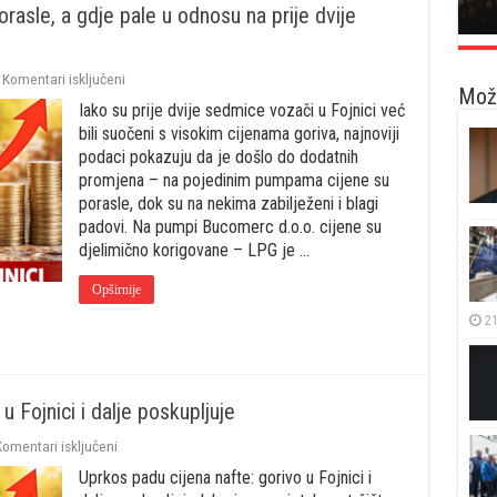
orasle, a gdje pale u odnosu na prije dvije
za
Komentari isključeni
Možd
Cijene
Iako su prije dvije sedmice vozači u Fojnici već
goriva
u
bili suočeni s visokim cijenama goriva, najnoviji
Fojnici:
podaci pokazuju da je došlo do dodatnih
Gdje
promjena – na pojedinim pumpama cijene su
su
porasle, dok su na nekima zabilježeni i blagi
porasle,
a
padovi. Na pumpi Bucomerc d.o.o. cijene su
gdje
djelimično korigovane – LPG je …
pale
u
Opširnije
odnosu
na
21
prije
dvije
sedmice
u Fojnici i dalje poskupljuje
za
Komentari isključeni
Uprkos
Uprkos padu cijena nafte: gorivo u Fojnici i
padu