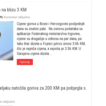
la na blizu 3 KM
za
Komentari isključeni
U
Cijene goriva u Bosni i Hercegovini posljednjih
Fojnici
cijena
dana su znatno pale. Na osnovu podataka sa
dizela
aplikacije Federalnog ministarstva trgovine,
se
cijene su drugačije u odnosu na par dana, pa
spustila
tako litar dizela u Fojnici jutros iznosi 3.06 KM,
na
blizu
što je najniža cijena, a najviša je 3.36 KM. U
3
Sarajevu cijena dizela …
KM
Opširnije
eljaku natočila goriva za 200 KM pa pobjegla s
za
i isključeni
Pronađena