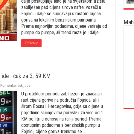
cijena
dalje poskupljuje Iako je na svjetskom tržištu
nafte:
zabilježen pad cijena sirove nafte, vozači u
Gorivo
Fojnici i dalje se suočavaju s rastom cijena
u
goriva na lokalnim benzinskim pumpama.
Fojnici
Maha
i
Prema najnovijim podacima, cijene variraju od
dalje
pumpe do pumpe, ali trend rasta je i dalje …
poskupljuje
Opširnije
l ide i čak za 3, 59 KM
za
Komentari isključeni
Rast
U proteklom periodu zabilježen je značajan
cijena
goriva
rast cijena goriva na području Fojnica, ali i
u
širom Bosna i Hercegovina, gdje su cijene u
Fojnici:
pojedinim slučajevima porasle i za više od 1
Dizel
KM po litri u odnosu na raniji period. Prema
ide
i
dostupnim podacima s benzinskih pumpi u
čak
Fojnici, cijene goriva trenutno se …
za