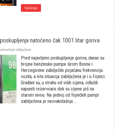
3,
Opširnije
59
KM
 poskupljenja natočeno čak 1001 litar goriva
za
omentari isključeni
Fojničani
Pred najavljeno poskupljenje goriva, danas su
pohrlili
na
brojne benzinske pumpe širom Bosne i
pumpe:
Hercegovine zabilježile pojačanu frekvenciju
Uoči
vozila, a ista situacija zabilježena je i u Fojnici.
poskupljenja
Građani su, u strahu od viših cijena, odlučili
natočeno
čak
napuniti rezervoare dok su cijene još na
1001
starom nivou. Na jednoj od fojničkih pumpi
litar
zabilježena je nesvakidašnja …
goriva