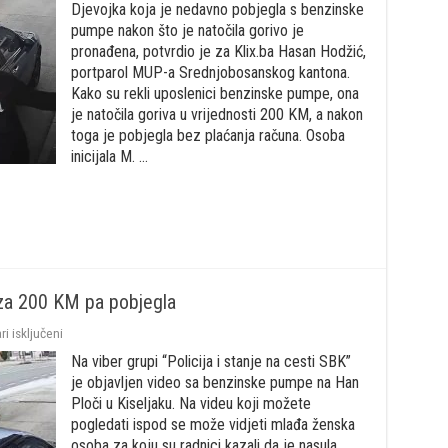
Djevojka koja je nedavno pobjegla s benzinske
djevojka
koja
pumpe nakon što je natočila gorivo je
je
pronađena, potvrdio je za Klix.ba Hasan Hodžić,
u
portparol MUP-a Srednjobosanskog kantona.
Kiseljaku
natočila
Kako su rekli uposlenici benzinske pumpe, ona
goriva
je natočila goriva u vrijednosti 200 KM, a nakon
za
toga je pobjegla bez plaćanja računa. Osoba
200
inicijala M. …
KM
pa
pobjegla
s
pumpe
o za 200 KM pa pobjegla
za
i isključeni
Kiseljak:
Na viber grupi “Policija i stanje na cesti SBK”
Djevojka
nasula
je objavljen video sa benzinske pumpe na Han
gorivo
Ploči u Kiseljaku. Na videu koji možete
za
pogledati ispod se može vidjeti mlađa ženska
200
KM
osoba za koju su radnici kazali da je nasula