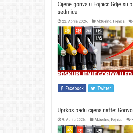
Cijene goriva u Fojnici: Gdje su p
sedmice
22. Aprila 2026.
Aktuelno
,
Fojnica
Facebook
Twitter
Uprkos padu cijena nafte: Gorivo 
9. Aprila 2026.
Aktuelno
,
Fojnica