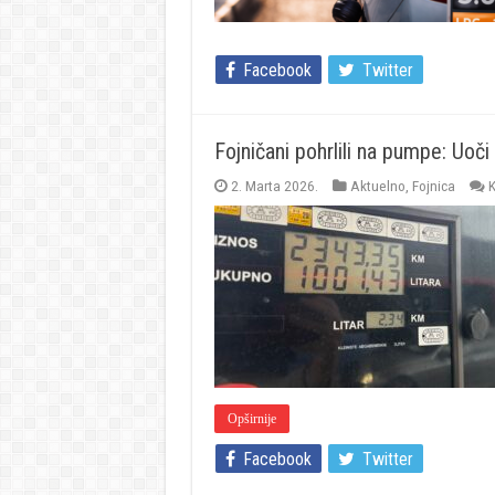
Facebook
Twitter
Fojničani pohrlili na pumpe: Uoči
2. Marta 2026.
Aktuelno
,
Fojnica
K
Opširnije
Facebook
Twitter