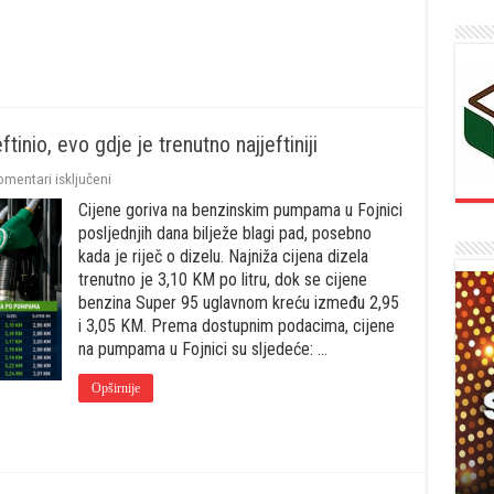
3,29
KM
po
litru
ftinio, evo gdje je trenutno najjeftiniji
za
omentari isključeni
Cijene
Cijene goriva na benzinskim pumpama u Fojnici
goriva
u
posljednjih dana bilježe blagi pad, posebno
Fojnici:
kada je riječ o dizelu. Najniža cijena dizela
Dizel
trenutno je 3,10 KM po litru, dok se cijene
pojeftinio,
benzina Super 95 uglavnom kreću između 2,95
evo
gdje
i 3,05 KM. Prema dostupnim podacima, cijene
je
na pumpama u Fojnici su sljedeće: …
trenutno
najjeftiniji
Opširnije