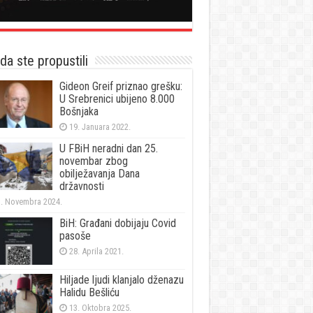
a ste propustili
Gideon Greif priznao grešku:
U Srebrenici ubijeno 8.000
Bošnjaka
19. Januara 2022.
U FBiH neradni dan 25.
novembar zbog
obilježavanja Dana
državnosti
. Novembra 2024.
BiH: Građani dobijaju Covid
pasoše
28. Aprila 2021.
Hiljade ljudi klanjalo dženazu
Halidu Bešliću
13. Oktobra 2025.