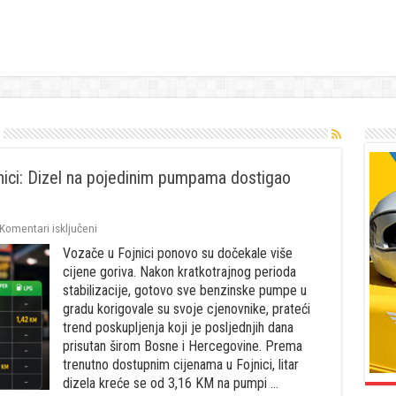
jnici: Dizel na pojedinim pumpama dostigao
za
Komentari isključeni
Ponovo
Vozače u Fojnici ponovo su dočekale više
rastu
cijene
cijene goriva. Nakon kratkotrajnog perioda
goriva
stabilizacije, gotovo sve benzinske pumpe u
u
gradu korigovale su svoje cjenovnike, prateći
Fojnici:
trend poskupljenja koji je posljednjih dana
Dizel
na
prisutan širom Bosne i Hercegovine. Prema
pojedinim
trenutno dostupnim cijenama u Fojnici, litar
pumpama
dizela kreće se od 3,16 KM na pumpi …
dostigao