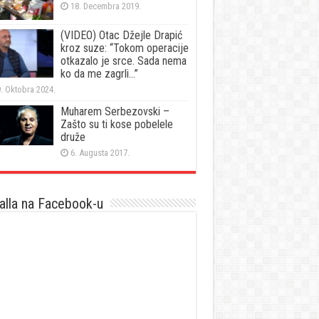
18. Decembra 2019.
(VIDEO) Otac Džejle Drapić
kroz suze: “Tokom operacije
otkazalo je srce. Sada nema
ko da me zagrli…”
. Oktobra 2024.
Muharem Serbezovski –
Zašto su ti kose pobelele
druže
6. Augusta 2017.
lla na Facebook-u