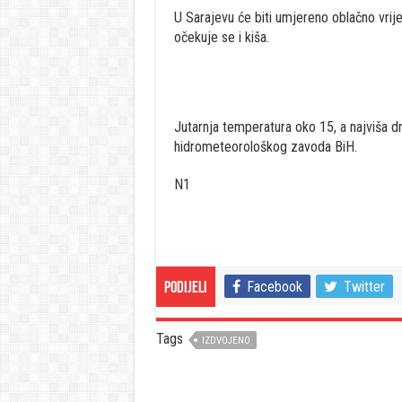
U Sarajevu će biti umjereno oblačno vr
očekuje se i kiša.
Jutarnja temperatura oko 15, a najviša 
hidrometeorološkog zavoda BiH.
N1
Facebook
Twitter
Podijeli
Tags
IZDVOJENO