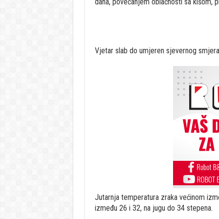
dana, povećanjem oblačnosti sa kišom, p
Vjetar slab do umjeren sjevernog smjera
Jutarnja temperatura zraka većinom izme
između 26 i 32, na jugu do 34 stepena.