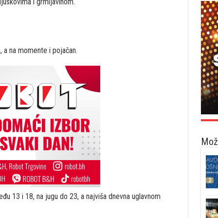
ljuskovima i grmljavinom.
, a na momente i pojačan.
Možd
đu 13 i 18, na jugu do 23, a najviša dnevna uglavnom