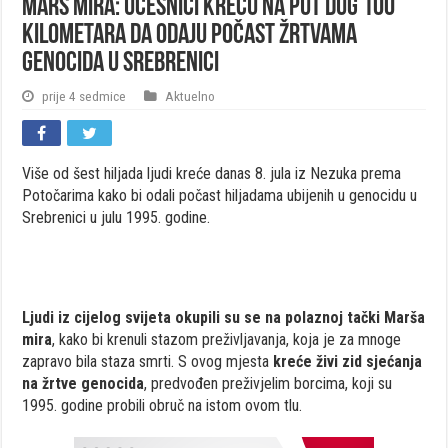
Marš mira: Učesnici kreću na put dug 100
kilometara da odaju počast žrtvama
genocida u Srebrenici
prije 4 sedmice
Aktuelno
Više od šest hiljada ljudi kreće danas 8. jula iz Nezuka prema
Potočarima kako bi odali počast hiljadama ubijenih u genocidu u
Srebrenici u julu 1995. godine.
Ljudi iz cijelog svijeta okupili su se na polaznoj tački Marša
mira
, kako bi krenuli stazom preživljavanja, koja je za mnoge
zapravo bila staza smrti. S ovog mjesta
kreće živi zid sjećanja
na žrtve genocida
, predvođen preživjelim borcima, koji su
1995. godine probili obruč na istom ovom tlu.