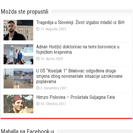
Možda ste propustili
Tragedija u Sloveniji: Život izgubio mladić iz BiH
11. Augusta 2025.
Adnan Hodžić doktorirao na temi borovnice u
fojničkim krajevima
16. Aprila 2024.
U OŠ “Kiseljak 1” Bilalovac odgođena druga
smjena zbog novonastale situacije uzrokovane
poplavama
3. Decembra 2021.
Himzo Polovina – Prošetala Suljagina Fata
30. Oktobra 2017.
Mahalla na Facebook-u