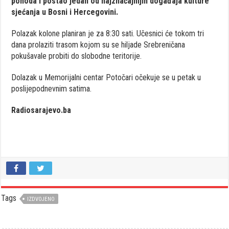
pohoda i postao jedan od najznačajnijih događaja kulture
sjećanja u Bosni i Hercegovini.
Polazak kolone planiran je za 8:30 sati. Učesnici će tokom tri
dana prolaziti trasom kojom su se hiljade Srebreničana
pokušavale probiti do slobodne teritorije.
Dolazak u Memorijalni centar Potočari očekuje se u petak u
poslijepodnevnim satima.
Radiosarajevo.ba
Tags
IZDVOJENO