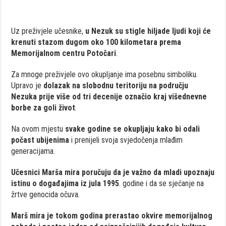
Uz preživjele učesnike,
u Nezuk su stigle hiljade ljudi koji će
krenuti stazom dugom oko 100 kilometara prema
Memorijalnom centru Potočari
.
Za mnoge preživjele ovo okupljanje ima posebnu simboliku.
Upravo je
dolazak na slobodnu teritoriju na području
Nezuka prije više od tri decenije označio kraj višednevne
borbe za goli život
.
Na ovom mjestu
svake godine se okupljaju kako bi odali
počast ubijenima
i prenijeli svoja svjedočenja mlađim
generacijama.
Učesnici Marša mira poručuju da je važno da mladi upoznaju
istinu o događajima iz jula 1995
. godine i da se sjećanje na
žrtve genocida očuva.
Marš mira je tokom godina prerastao okvire memorijalnog