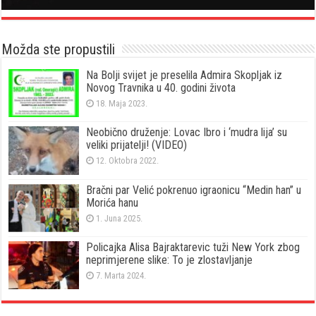
Možda ste propustili
Na Bolji svijet je preselila Admira Skopljak iz
Novog Travnika u 40. godini života
18. Maja 2023.
Neobično druženje: Lovac Ibro i ‘mudra lija’ su
veliki prijatelji! (VIDEO)
12. Oktobra 2022.
Bračni par Velić pokrenuo igraonicu “Medin han” u
Morića hanu
1. Juna 2025.
Policajka Alisa Bajraktarevic tuži New York zbog
neprimjerene slike: To je zlostavljanje
7. Marta 2024.