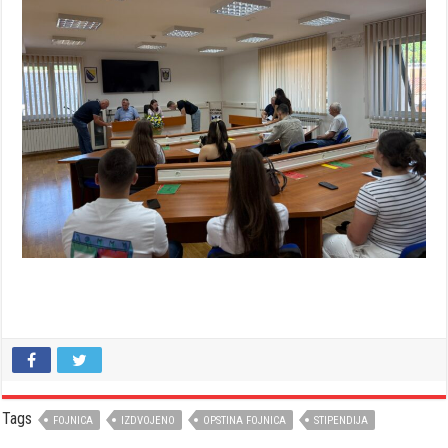
Tags
FOJNICA
IZDVOJENO
OPSTINA FOJNICA
STIPENDIJA