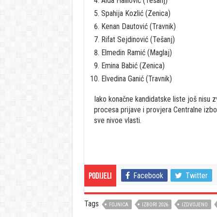
Aida Halilović (Tešanj)
Spahija Kozlić (Zenica)
Kenan Dautović (Travnik)
Rifat Sejdinović (Tešanj)
Elmedin Ramić (Maglaj)
Emina Babić (Zenica)
Elvedina Ganić (Travnik)
Iako konačne kandidatske liste još nisu 
procesa prijave i provjera Centralne izbo
sve nivoe vlasti.
Facebook
Twitter
Podijeli
Tags
FOJNICA
IZBORI 2026
IZDVOJENO