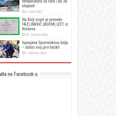
temperature će rasti i do 36
stepeni!
3. Juna 2022.
Na Bolji svijet je preselio
FAZLIBAŠIĆ (ADEM) IZET iz
Kreševa
30. Januara 2026.
Ispunjena Spomenkova želja
– dobio svoj prvi bicikl!
7. Oktobra 2025.
lla na Facebook-u