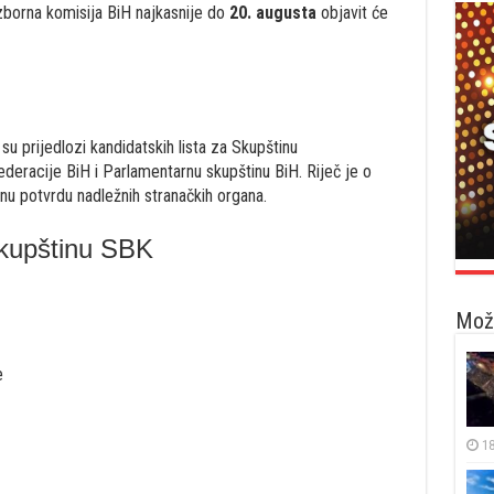
izborna komisija BiH najkasnije do
20. augusta
objavit će
u prijedlozi kandidatskih lista za Skupštinu
eracije BiH i Parlamentarnu skupštinu BiH. Riječ je o
čnu potvrdu nadležnih stranačkih organa.
Skupštinu SBK
Možd
e
18