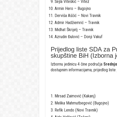
Šejla Viteškić – Vitez
Armin Hero – Bugojno
Derviša Aščić – Novi Travnik
Admir Hadžiemrić – Travnik
Midhat Škrijelj – Travnik
Azrudin Đulović – Donji Vakuf
Prijedlog liste SDA za 
skupštine BiH (Izborna j
Izbornu jedinicu 4 čine područja
Srednj
dostupnim informacijama, prijedlog liste 
Mirsad Zaimović (Kakanj)
Melika Mahmutbegović (Bugojno)
Refik Lendo (Novi Travnik)