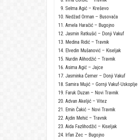
Selma Agić – Kreševo
Nedžad Orman – Busovača
Amela Haračić – Bugojno
Jasmin Ratkušić – Donji Vakuf
Medina Ridić – Travnik
Elvedin Mušanović – Kiseljak
Nurdin Alihodžić – Travnik
Asima Agić – Jajce
Jasminka Ćemer – Donji Vakuf
Samira Mujić – Gornji Vakuf-Uskoplje
Faruk Duzan – Novi Travnik
Advan Akeljić – Vitez
Emin Čakić – Novi Travnik
Ajdin Mehić – Travnik
Aida Fazlihodžić – Kiseljak
Irfan Zec – Bugojno