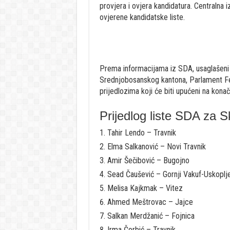
provjera i ovjera kandidatura. Centralna 
ovjerene kandidatske liste.
Prema informacijama iz SDA, usaglašeni s
Srednjobosanskog kantona, Parlament Fed
prijedlozima koji će biti upućeni na kona
Prijedlog liste SDA za 
Tahir Lendo – Travnik
Elma Salkanović – Novi Travnik
Amir Šečibović – Bugojno
Sead Čaušević – Gornji Vakuf-Uskoplj
Melisa Kajkmak – Vitez
Ahmed Meštrovac – Jajce
Salkan Merdžanić – Fojnica
Irma Čorbić – Travnik