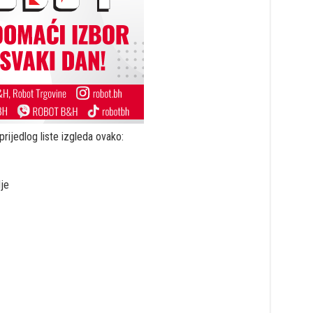
prijedlog liste izgleda ovako:
je