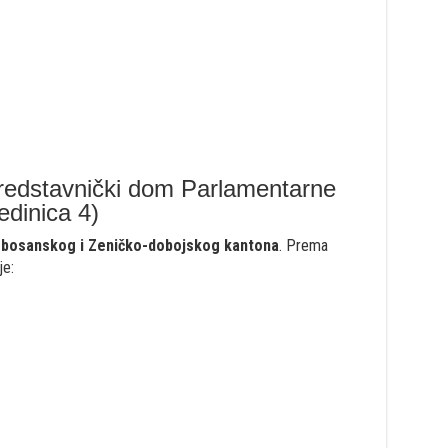
Predstavnički dom Parlamentarne
edinica 4)
obosanskog i Zeničko-dobojskog kantona
. Prema
je: