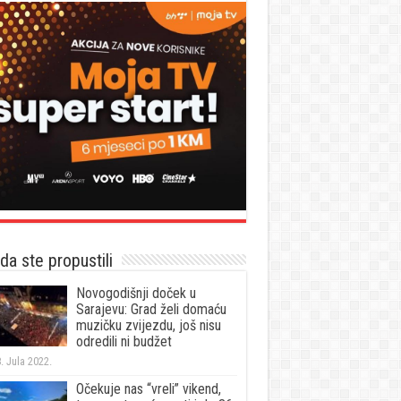
a ste propustili
Novogodišnji doček u
Sarajevu: Grad želi domaću
muzičku zvijezdu, još nisu
odredili ni budžet
. Jula 2022.
Očekuje nas “vreli” vikend,