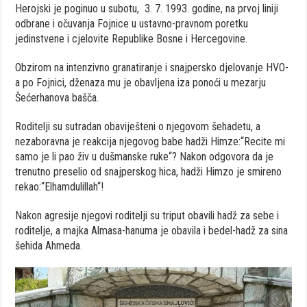
Herojski je poginuo u subotu, 3. 7. 1993. godine, na prvoj liniji
odbrane i očuvanja Fojnice u ustavno-pravnom poretku
jedinstvene i cjelovite Republike Bosne i Hercegovine.
Obzirom na intenzivno granatiranje i snajpersko djelovanje HVO-
a po Fojnici, dženaza mu je obavljena iza ponoći u mezarju
Šećerhanova bašča.
Roditelji su sutradan obaviješteni o njegovom šehadetu, a
nezaboravna je reakcija njegovog babe hadži Himze:“Recite mi
samo je li pao živ u dušmanske ruke“? Nakon odgovora da je
trenutno preselio od snajperskog hica, hadži Himzo je smireno
rekao:“Elhamdulillah“!
Nakon agresije njegovi roditelji su triput obavili hadž za sebe i
roditelje, a majka Almasa-hanuma je obavila i bedel-hadž za sina
šehida Ahmeda.