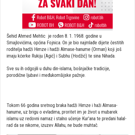
Šehid Ahmed Mehtic je rođen 8. 1. 1968. godine u
Smajlovićima, općina Fojnica. On je bio najmlađe dijete čestitih
roditelja hadži Himze i hadži Almase-hanume (Orman) koji još
imaju kćerke Rukiju (Agić) i Subhu (Hodžić) te sina Nihada.
Sve su ih odgojili u duhu din-islama, bošnjačke tradicije,
porodične ljubavi i međukomšijske pažnje.
Tokom 66 godina sretnog braka hadži Himze i haži Almasa-
hanume, uz brigu o evladima, proritet im je život u mubarek
islamu uz redovni namaz i stalno učenje Kur'ana te predani halal-
rad da se nikome, izuzev Allahu, ne bude muhtač.