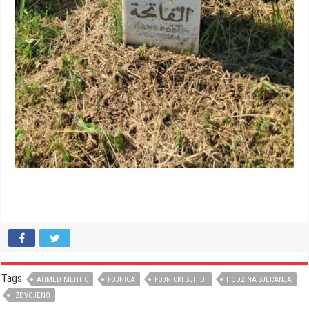
Tags
AHMED MEHTIC
FOJNICA
FOJNICKI SEHIDI
HODZINA SJECANJA
IZDVOJENO