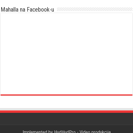
Mahalla na Facebook-u
Implemented by
HudHudPro - Video produkcija