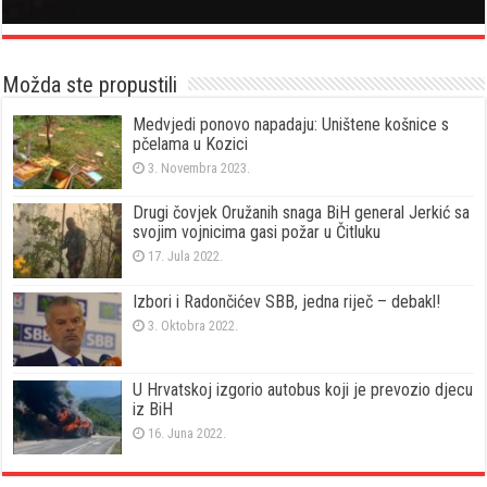
Možda ste propustili
Medvjedi ponovo napadaju: Uništene košnice s
pčelama u Kozici
3. Novembra 2023.
Drugi čovjek Oružanih snaga BiH general Jerkić sa
svojim vojnicima gasi požar u Čitluku
17. Jula 2022.
Izbori i Radončićev SBB, jedna riječ – debakl!
3. Oktobra 2022.
U Hrvatskoj izgorio autobus koji je prevozio djecu
iz BiH
16. Juna 2022.