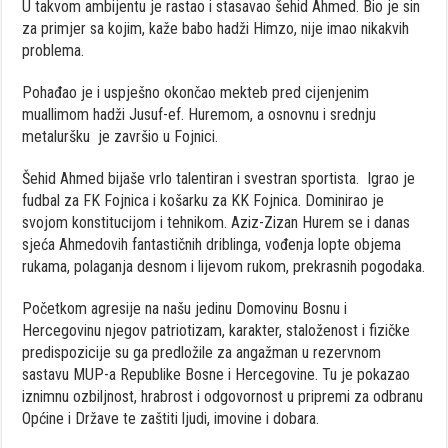
U takvom ambijentu je rastao i stasavao šehid Ahmed. Bio je sin
za primjer sa kojim, kaže babo hadži Himzo, nije imao nikakvih
problema.
Pohađao je i uspješno okončao mekteb pred cijenjenim
muallimom hadži Jusuf-ef. Huremom, a osnovnu i srednju
metaluršku je završio u Fojnici.
Šehid Ahmed bijaše vrlo talentiran i svestran sportista. Igrao je
fudbal za FK Fojnica i košarku za KK Fojnica. Dominirao je
svojom konstitucijom i tehnikom. Aziz-Zizan Hurem se i danas
sjeća Ahmedovih fantastičnih driblinga, vođenja lopte objema
rukama, polaganja desnom i lijevom rukom, prekrasnih pogodaka.
Početkom agresije na našu jedinu Domovinu Bosnu i
Hercegovinu njegov patriotizam, karakter, staloženost i fizičke
predispozicije su ga predložile za angažman u rezervnom
sastavu MUP-a Republike Bosne i Hercegovine. Tu je pokazao
iznimnu ozbiljnost, hrabrost i odgovornost u pripremi za odbranu
Općine i Države te zaštiti ljudi, imovine i dobara.