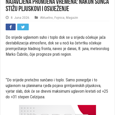
Najavljena promjena vremena: Nakon sunca
stižu pljuskovi i osvježenje
8. Juna 2026.
Aktuelno
,
Fojnica
,
Magazin
Do srijede uglavnom suho i toplo dok se u srijedu očekuje jača
destabilizacija atmosfere, dok se u noći ka četvrtku očekuje
premještanje hladnog fronta, naveo je danas, 8. juna, meteorolog
Marko Čubrilo, čije prognoze prati region.
“Do srijede pretežno sunčano i toplo. Samo ponegdje i to
uglavnom na planinama rjeđa pojava grmljavinskih pljuskova,
vjetar slab, dok će se dnevni maksimumi uglavom kretati od +25
do +31 stepen Celzijusa.