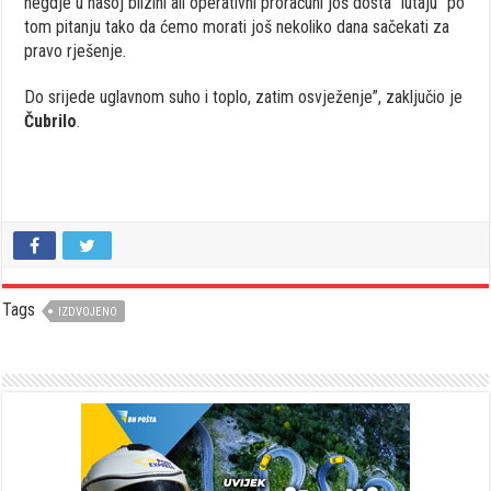
negdje u našoj blizini ali operativni proračuni još dosta “lutaju” po
tom pitanju tako da ćemo morati još nekoliko dana sačekati za
pravo rješenje.
Do srijede uglavnom suho i toplo, zatim osvježenje”, zaključio je
Čubrilo
.
Tags
IZDVOJENO