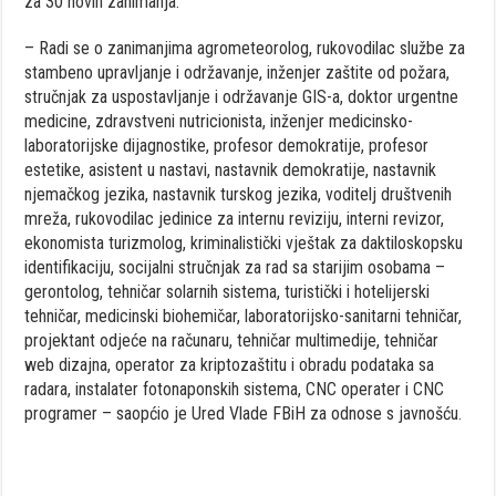
za 30 novih zanimanja.
– Radi se o zanimanjima agrometeorolog, rukovodilac službe za
stambeno upravljanje i održavanje, inženjer zaštite od požara,
stručnjak za uspostavljanje i održavanje GIS-a, doktor urgentne
medicine, zdravstveni nutricionista, inženjer medicinsko-
laboratorijske dijagnostike, profesor demokratije, profesor
estetike, asistent u nastavi, nastavnik demokratije, nastavnik
njemačkog jezika, nastavnik turskog jezika, voditelj društvenih
mreža, rukovodilac jedinice za internu reviziju, interni revizor,
ekonomista turizmolog, kriminalistički vještak za daktiloskopsku
identifikaciju, socijalni stručnjak za rad sa starijim osobama –
gerontolog, tehničar solarnih sistema, turistički i hotelijerski
tehničar, medicinski biohemičar, laboratorijsko-sanitarni tehničar,
projektant odjeće na računaru, tehničar multimedije, tehničar
web dizajna, operator za kriptozaštitu i obradu podataka sa
radara, instalater fotonaponskih sistema, CNC operater i CNC
programer – saopćio je Ured Vlade FBiH za odnose s javnošću.