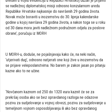
uveden u vojnu evidenciju u Republici Hrvatskoj dužan je prijaviti
se nadležnoj diplomatskoj misiji odnosno konzularnom uredu
Republike Hrvatske najkasnije do navršenih 29 godina života.
Novak može boraviti u inozemstvu do 30. lipnja kalendarske
godine u kojoj navršava 29 godina života, a nakon toga se u roku
od 30 dana mora javiti nadležnom područnom odjelu za poslove
obrane’, poručuju iz MORH
U MORH-u, doduše, ne pojašnjavaju kako će, na neki način,
‘utjerivati dug’, odnosno natjerati one koji žive u inozemstvu da
se prijave veleposlanstvima. No barem je zakon jasan po pitanju
kazne ako to ne učine.
‘Novčanom kaznom od 250 do 1320 eura kaznit će se za
prekršaj osoba ako se bez opravdanog razloga ne odazove
pozivu za sudjelovanje u vojnoj obvezi, pozivu za sudjelovanje u
temeljnom vojnom osposobljavanju ili ako bez opravdanog