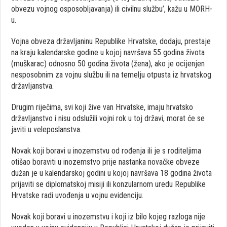
obvezu vojnog osposobljavanja) ili civilnu službu’, kažu u MORH-
u.
Vojna obveza državljaninu Republike Hrvatske, dodaju, prestaje
na kraju kalendarske godine u kojoj navršava 55 godina života
(muškarac) odnosno 50 godina života (žena), ako je ocijenjen
nesposobnim za vojnu službu ili na temelju otpusta iz hrvatskog
državljanstva.
Drugim riječima, svi koji žive van Hrvatske, imaju hrvatsko
državljanstvo i nisu odslužili vojni rok u toj državi, morat će se
javiti u veleposlanstva.
Novak koji boravi u inozemstvu od rođenja ili je s roditeljima
otišao boraviti u inozemstvo prije nastanka novačke obveze
dužan je u kalendarskoj godini u kojoj navršava 18 godina života
prijaviti se diplomatskoj misiji ili konzularnom uredu Republike
Hrvatske radi uvođenja u vojnu evidenciju.
Novak koji boravi u inozemstvu i koji iz bilo kojeg razloga nije