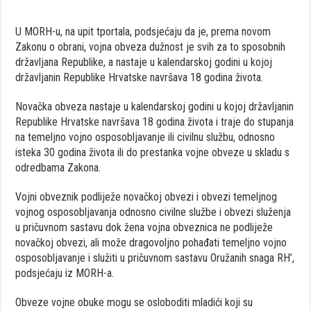
U MORH-u, na upit tportala, podsjećaju da je, prema novom
Zakonu o obrani, vojna obveza dužnost je svih za to sposobnih
državljana Republike, a nastaje u kalendarskoj godini u kojoj
državljanin Republike Hrvatske navršava 18 godina života.
Novačka obveza nastaje u kalendarskoj godini u kojoj državljanin
Republike Hrvatske navršava 18 godina života i traje do stupanja
na temeljno vojno osposobljavanje ili civilnu službu, odnosno
isteka 30 godina života ili do prestanka vojne obveze u skladu s
odredbama Zakona.
Vojni obveznik podliježe novačkoj obvezi i obvezi temeljnog
vojnog osposobljavanja odnosno civilne službe i obvezi služenja
u pričuvnom sastavu dok žena vojna obveznica ne podliježe
novačkoj obvezi, ali može dragovoljno pohađati temeljno vojno
osposobljavanje i služiti u pričuvnom sastavu Oružanih snaga RH’,
podsjećaju iz MORH-a.
Obveze vojne obuke mogu se osloboditi mladići koji su