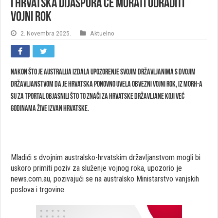
I hrvatska dijaspora će morati odraditi
vojni rok
2. Novembra 2025.
Aktuelno
Nakon što je Australija izdala upozorenje svojim državljanima s dvojim
državljanstvom da je Hrvatska ponovno uvela obvezni vojni rok, iz MORH-a
su za tportal objasnili što to znači za hrvatske državljane koji već
godinama žive izvan Hrvatske.
Mladići s dvojnim australsko-hrvatskim državljanstvom mogli bi
uskoro primiti poziv za služenje vojnog roka, upozorio je
news.com.au, pozivajući se na australsko Ministarstvo vanjskih
poslova i trgovine.