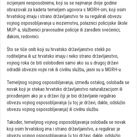
ocijenjeni nesposobnima, koji su se najmanje dvije godine
obrazovali za kadeta temeljem ugovora s MORH-om, koji osim
hrvatskog imaju i strano državljanstvo te su regulirali obvezu
vojnog osposobljavanja u inozemstvu, polaznici policijske škole
MUP-a, službenici pravosudne policije ili zaređeni svećenici,
đakoni, redovnici.
Što se tiče onih koji su hrvatsko državljanstvo stekli po
roditeljima ili uz hrvatsko imaju i neko strano državljanstvo,
vojnog roka će biti oslobođeni samo ako su u drugoj državi
odradili obvezni vojni rok ili civilnu službu, jasni su u MORH-u.
Temeljnog vojnog osposobljavanja, između ostalog, oslobađa se
novak koji je stekao hrvatsko državljanstvo naturalizacijom ili
prirođenjem ako je u državi čiji je bio državljanin regulirao
obvezu vojnog osposobljavanja (u toj je državi, dakle, odslužio
obvezu vojnog osposobljavanja) ili civilnu službu.
Također, temeljnog vojnog osposobljavanja oslobađa se novak
koji osim hrvatskog ima i strano državljanstvo, a regulirao je
obvezu vojnog osposobljavanja (u toj državi, dakle, odslužio