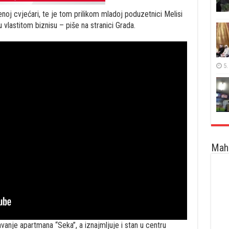
noj cvjećari, te je tom prilikom mladoj poduzetnici Melisi
vlastitom biznisu – piše na stranici Grada.
5.
Maha
vanje apartmana “Seka”, a iznajmljuje i stan u centru