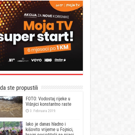
a ste propustili
FOTO: Vodostaj rijeke u
Višnjici konstantno raste
3. Februara 2019.
Iako je danas hladno i
kišovito vrijeme u Fojnici,
brojni posjetitelji na pijaci