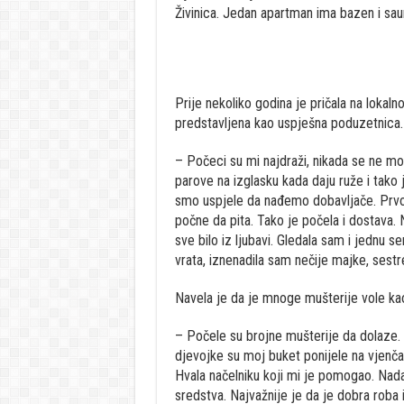
Živinica. Jedan apartman ima bazen i sau
Prije nekoliko godina je pričala na lokaln
predstavljena kao uspješna poduzetnica.
– Počeci su mi najdraži, nikada se ne mo
parove na izglasku kada daju ruže i tako j
smo uspjele da nađemo dobavljače. Prvo s
počne da pita. Tako je počela i dostava. 
sve bilo iz ljubavi. Gledala sam i jednu s
vrata, iznenadila sam nečije majke, sestr
Navela je da je mnoge mušterije vole kao
– Počele su brojne mušterije da dolaze. K
djevojke su moj buket ponijele na vjenča
Hvala načelniku koji mi je pomogao. Nadal
sredstva. Najvažnije je da je dobra roba 