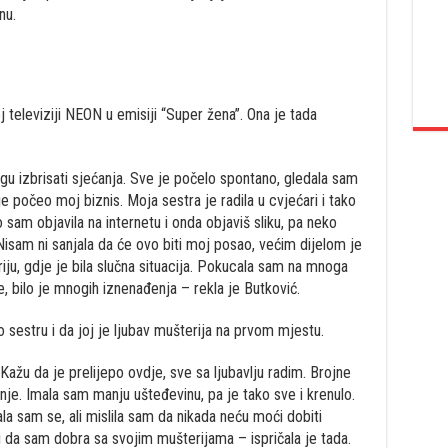
nu.
oj televiziji NEON u emisiji “Super žena”. Ona je tada
gu izbrisati sjećanja. Sve je počelo spontano, gledala sam
e počeo moj biznis. Moja sestra je radila u cvjećari i tako
am objavila na internetu i onda objaviš sliku, pa neko
Nisam ni sanjala da će ovo biti moj posao, većim dijelom je
eriju, gdje je bila slučna situacija. Pokucala sam na mnoga
e, bilo je mnogih iznenađenja – rekla je Butković.
 sestru i da joj je ljubav mušterija na prvom mjestu.
ažu da je prelijepo ovdje, sve sa ljubavlju radim. Brojne
nje. Imala sam manju ušteđevinu, pa je tako sve i krenulo.
a sam se, ali mislila sam da nikada neću moći dobiti
i da sam dobra sa svojim mušterijama – ispričala je tada.