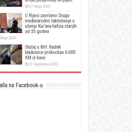
27. Maja 2020.
U Rijeci završeno Drugo
međunarodno takmičenje u
učenju Kur’ana hafiza starijih
od 35 godina
 Maja 2024.
Slučaj u BiH: Radnik
kladionice prokockao 6.000
KM iz kase
21. Septembra 2022.
lla na Facebook-u