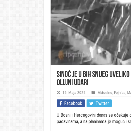
Sinoć je u BiH snijeg uveliko
olujni udari
16. Maja 2025.
Aktuelno
,
Fojnica
,
Ma
Facebook
Twitter
U Bosni i Hercegovini danas se očekuje o
padavinama, a na planinama je moguć i sn