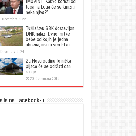
IMOVINI: “Kakve koristi od
toga na koga će se knjižiti
neka njiva?”
. Decembra 2022.
Tužilaštvu SBK dostavljen
DNK nalaz: Dvije mrtve
bebe od kojih je jedna
ubijena, nisu u srodstvu
 Decembra 2024.
Za Novu godinu fojnička
pijaca će se održati dan
ranije
20. Decembra 2019.
lla na Facebook-u