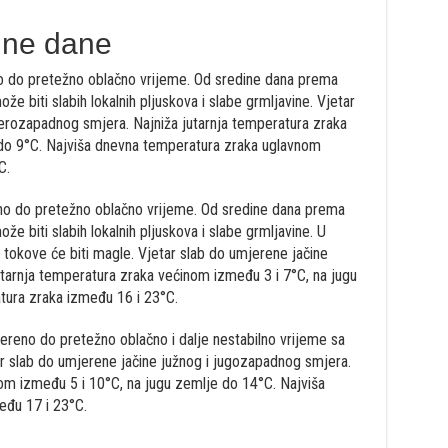
dne dane
o do pretežno oblačno vrijeme. Od sredine dana prema
 biti slabih lokalnih pljuskova i slabe grmljavine. Vjetar
verozapadnog smjera. Najniža jutarnja temperatura zraka
 do 9°C. Najviša dnevna temperatura zraka uglavnom
C.
no do pretežno oblačno vrijeme. Od sredine dana prema
 biti slabih lokalnih pljuskova i slabe grmljavine. U
e tokove će biti magle. Vjetar slab do umjerene jačine
utarnja temperatura zraka većinom između 3 i 7°C, na jugu
tura zraka između 16 i 23°C.
ereno do pretežno oblačno i dalje nestabilno vrijeme sa
ar slab do umjerene jačine južnog i jugozapadnog smjera.
nom između 5 i 10°C, na jugu zemlje do 14°C. Najviša
đu 17 i 23°C.