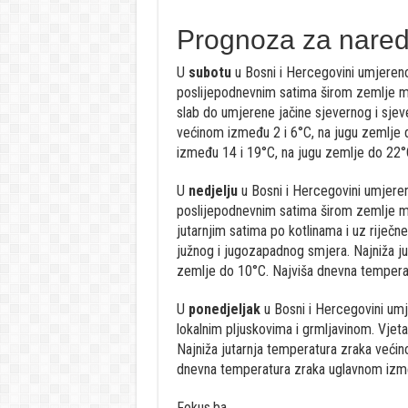
Prognoza za nare
U
subotu
u Bosni i Hercegovini umjeren
poslijepodnevnim satima širom zemlje može
slab do umjerene jačine sjevernog i sje
većinom između 2 i 6°C, na jugu zemlje
između 14 i 19°C, na jugu zemlje do 22°
U
nedjelju
u Bosni i Hercegovini umjere
poslijepodnevnim satima širom zemlje može
jutarnjim satima po kotlinama i uz riječn
južnog i jugozapadnog smjera. Najniža j
zemlje do 10°C. Najviša dnevna tempera
U
ponedjeljak
u Bosni i Hercegovini umj
lokalnim pljuskovima i grmljavinom. Vjet
Najniža jutarnja temperatura zraka veći
dnevna temperatura zraka uglavnom izme
Fokus.ba