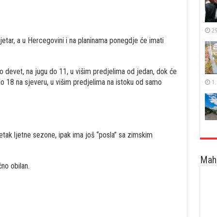
29
jetar, a u Hercegovini i na planinama ponegdje će imati
o devet, na jugu do 11, u višim predjelima od jedan, dok će
do 18 na sjeveru, u višim predjelima na istoku od samo
1.
etak ljetne sezone, ipak ima još “posla” sa zimskim
Maha
čno obilan.