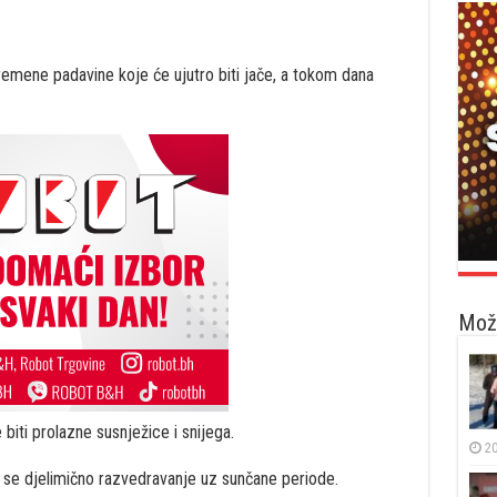
remene padavine koje će ujutro biti jače, a tokom dana
Možd
biti prolazne susnježice i snijega.
20
se djelimično razvedravanje uz sunčane periode.