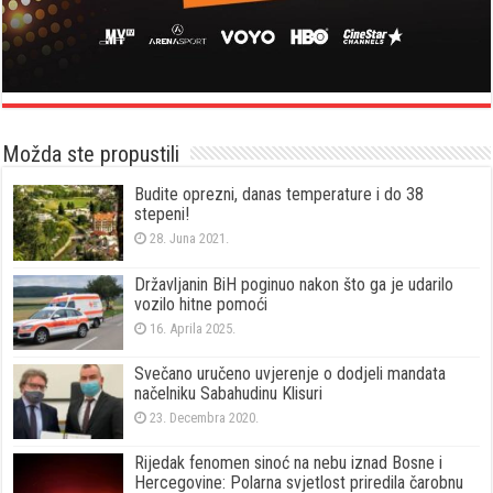
Možda ste propustili
Budite oprezni, danas temperature i do 38
stepeni!
28. Juna 2021.
Državljanin BiH poginuo nakon što ga je udarilo
vozilo hitne pomoći
16. Aprila 2025.
Svečano uručeno uvjerenje o dodjeli mandata
načelniku Sabahudinu Klisuri
23. Decembra 2020.
Rijedak fenomen sinoć na nebu iznad Bosne i
Hercegovine: Polarna svjetlost priredila čarobnu