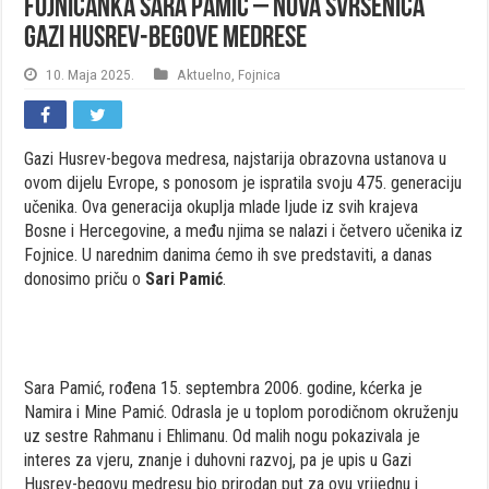
Fojničanka Sara Pamić – nova svršenica
Gazi Husrev-begove medrese
10. Maja 2025.
Aktuelno
,
Fojnica
Gazi Husrev-begova medresa, najstarija obrazovna ustanova u
ovom dijelu Evrope, s ponosom je ispratila svoju 475. generaciju
učenika. Ova generacija okuplja mlade ljude iz svih krajeva
Bosne i Hercegovine, a među njima se nalazi i četvero učenika iz
Fojnice. U narednim danima ćemo ih sve predstaviti, a danas
donosimo priču o
Sari Pamić
.
Sara Pamić, rođena 15. septembra 2006. godine, kćerka je
Namira i Mine Pamić. Odrasla je u toplom porodičnom okruženju
uz sestre Rahmanu i Ehlimanu. Od malih nogu pokazivala je
interes za vjeru, znanje i duhovni razvoj, pa je upis u Gazi
Husrev-begovu medresu bio prirodan put za ovu vrijednu i