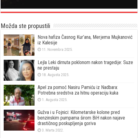
Možda ste propustili
Nova hafiza Časnog Kur’ana, Merjema Mujkanović
iz Kalesije
11. Novembra 2025.
Lejla Leki dirnuta poklonom nakon tragedije: Suze
ne prestaju
18. Augusta 2025.
Apel za pomoć Nasiru Pamiću iz Nadbara:
Potrebna sredstva za hitnu operaciju kuka
1. Augusta 2025.
Gužva i u Fojnici: Kilometarske kolone pred
benzinskim pumpama širom BiH nakon najave
drastičnog poskupljenja goriva
3. Marta 2022.