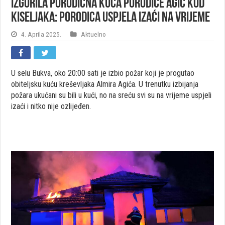
Izgorila porodična kuća porodice Agić kod
Kiseljaka: Porodica uspjela izaći na vrijeme
4. Aprila 2025.
Aktuelno
U selu Bukva, oko 20:00 sati je izbio požar koji je progutao
obiteljsku kuću kreševljaka Almira Agića. U trenutku izbijanja
požara ukućani su bili u kući, no na sreću svi su na vrijeme uspjeli
izaći i nitko nije ozlijeđen.