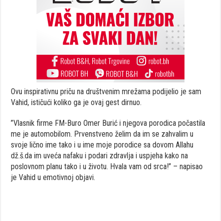
Ovu inspirativnu priču na društvenim mrežama podijelio je sam
Vahid, ističući koliko ga je ovaj gest dirnuo.
”Vlasnik firme FM-Buro Omer Burić i njegova porodica počastila
me je automobilom. Prvenstveno želim da im se zahvalim u
svoje lično ime tako i u ime moje porodice sa dovom Allahu
dž.š.da im uveća nafaku i podari zdravlja i uspjeha kako na
poslovnom planu tako i u životu. Hvala vam od srca!” – napisao
je Vahid u emotivnoj objavi.