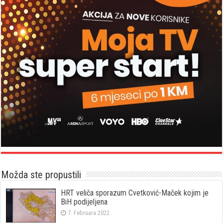
Možda ste propustili
HRT veliča sporazum Cvetković-Maček kojim je
BiH podijeljena
7. Februara 2022.