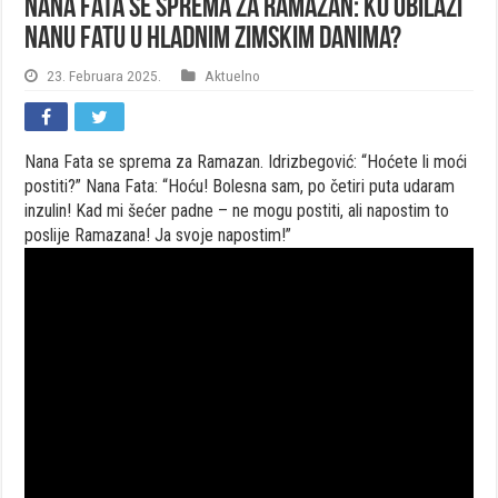
Nana Fata se sprema za Ramazan: Ko obilazi
nanu Fatu u hladnim zimskim danima?
23. Februara 2025.
Aktuelno
Nana Fata se sprema za Ramazan. Idrizbegović: “Hoćete li moći
postiti?” Nana Fata: “Hoću! Bolesna sam, po četiri puta udaram
inzulin! Kad mi šećer padne – ne mogu postiti, ali napostim to
poslije Ramazana! Ja svoje napostim!”