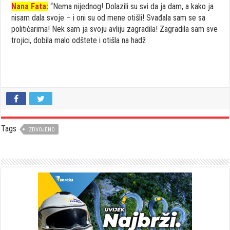
Nana Fata:
“Nema nijednog! Dolazili su svi da ja dam, a kako ja
nisam dala svoje – i oni su od mene otišli! Svađala sam se sa
političarima! Nek sam ja svoju avliju zagradila! Zagradila sam sve
trojici, dobila malo odštete i otišla na hadž
Tags
IZDVOJENO