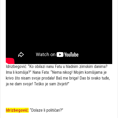
Idrizbegović: “Ko obilazi nanu Fatu u hladnim zimskim danima?
Ima li komšija?” Nana Fata: “Nema nikog! Mojim komšijama je
krivo što nisam svoje prodala! Baš me briga! Dao bi svako tuđe,
ja ne dam svoje! Teško je sam živjeti!”
Idrizbegović:
“Dolaze li političari?”