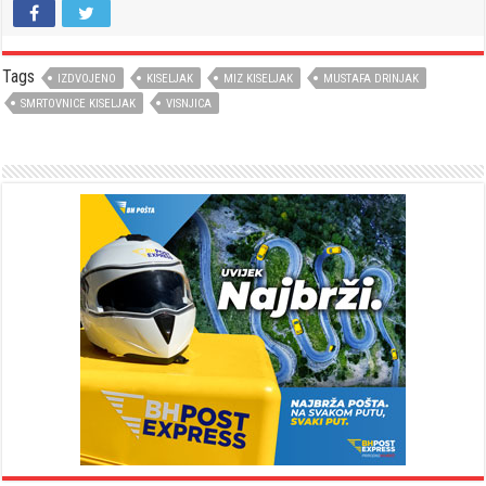
Tags
IZDVOJENO
KISELJAK
MIZ KISELJAK
MUSTAFA DRINJAK
SMRTOVNICE KISELJAK
VISNJICA