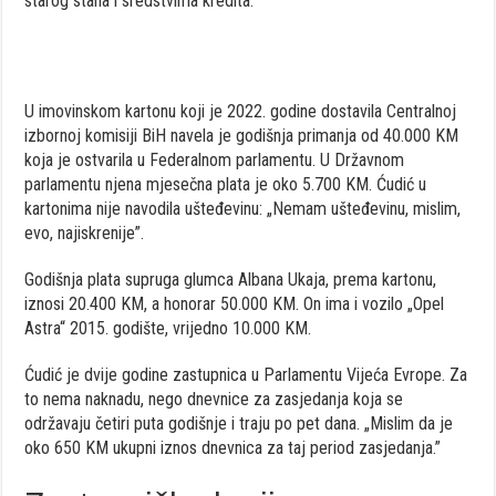
starog stana i sredstvima kredita.
U imovinskom kartonu koji je 2022. godine dostavila Centralnoj
izbornoj komisiji BiH navela je godišnja primanja od 40.000 KM
koja je ostvarila u Federalnom parlamentu. U Državnom
parlamentu njena mjesečna plata je oko 5.700 KM. Ćudić u
kartonima nije navodila ušteđevinu: „Nemam ušteđevinu, mislim,
evo, najiskrenije”.
Godišnja plata supruga glumca Albana Ukaja, prema kartonu,
iznosi 20.400 KM, a honorar 50.000 KM. On ima i vozilo „Opel
Astra“ 2015. godište, vrijedno 10.000 KM.
Ćudić je dvije godine zastupnica u Parlamentu Vijeća Evrope. Za
to nema naknadu, nego dnevnice za zasjedanja koja se
održavaju četiri puta godišnje i traju po pet dana. „Mislim da je
oko 650 KM ukupni iznos dnevnica za taj period zasjedanja.”