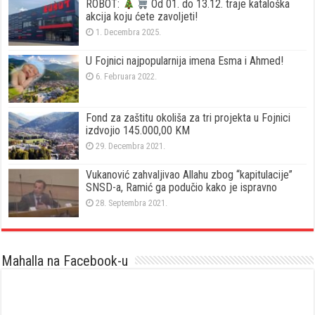
ROBOT:
Od 01. do 13.12. traje kataloška
akcija koju ćete zavoljeti!
1. Decembra 2025.
U Fojnici najpopularnija imena Esma i Ahmed!
6. Februara 2022.
Fond za zaštitu okoliša za tri projekta u Fojnici
izdvojio 145.000,00 KM
29. Decembra 2021.
Vukanović zahvaljivao Allahu zbog “kapitulacije”
SNSD-a, Ramić ga podučio kako je ispravno
28. Septembra 2021.
Mahalla na Facebook-u