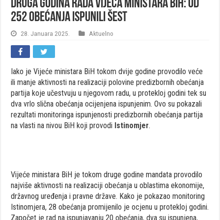
Druga godina rada Vijeća ministara BiH: Od
252 obećanja ispunili šest
28. Januara 2025.
Aktuelno
Iako je Vijeće ministara BiH tokom dvije godine provodilo veće
ili manje aktivnosti na realizaciji polovine predizbornih obećanja
partija koje učestvuju u njegovom radu, u protekloj godini tek su
dva vrlo slična obećanja ocijenjena ispunjenim. Ovo su pokazali
rezultati monitoringa ispunjenosti predizbornih obećanja partija
na vlasti na nivou BiH koji provodi
Istinomjer
.
Vijeće ministara BiH je tokom druge godine mandata provodilo
najviše aktivnosti na realizaciji obećanja u oblastima ekonomije,
državnog uređenja i pravne države. Kako je pokazao monitoring
Istinomjera, 28 obećanja promijenilo je ocjenu u protekloj godini.
Započet je rad na ispunjavanju 20 obećanja, dva su ispunjena,