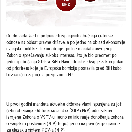
Od do sada šest u potpunosti ispunjenih obećanja četiri se
odnose na oblast pravne države, a po jedno na oblasti ekonomije
i vanjske politike. Tokom druge godine mandata usvojen je
Zakon o sprečavanju sukoba interesa, što je bio predmet po
jednog obećanja SDP-a BiH i Naše stranke. Ovaj je zakon jedan
od prioriteta koje je Evropska komisija postavila pred BiH kako
bi zvanično započela pregovori s EU.
U prvoj godini mandata aktuelne državne vlasti ispunjena su još
četiri obećanja. Od toga su se dva (
SDP
i
NiP
) odnosila na
izmjene Zakona o VSTV-u, jedno na iniciranje donošenja zakona
o vanjskim poslovima (
NiP
) te još jedno na povećanje granice
za ulazak u sistem PDV-a (
NiP
).