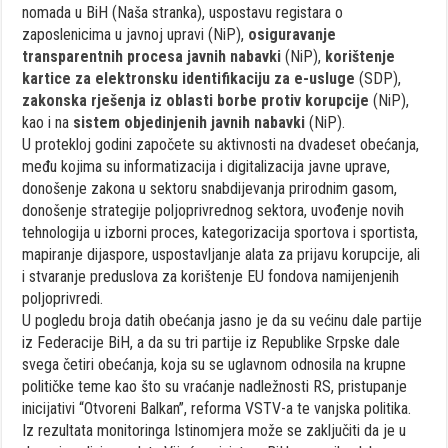
nomada u BiH (Naša stranka), uspostavu registara o
zaposlenicima u javnoj upravi (NiP),
osiguravanje
transparentnih procesa javnih nabavki
(NiP),
korištenje
kartice za elektronsku identifikaciju za e-usluge
(SDP),
zakonska rješenja iz oblasti borbe protiv korupcije
(NiP),
kao i na
sistem objedinjenih javnih nabavki
(NiP).
U protekloj godini započete su aktivnosti na dvadeset obećanja,
među kojima su informatizacija i digitalizacija javne uprave,
donošenje zakona u sektoru snabdijevanja prirodnim gasom,
donošenje strategije poljoprivrednog sektora, uvođenje novih
tehnologija u izborni proces, kategorizacija sportova i sportista,
mapiranje dijaspore, uspostavljanje alata za prijavu korupcije, ali
i stvaranje preduslova za korištenje EU fondova namijenjenih
poljoprivredi.
U pogledu broja datih obećanja jasno je da su većinu dale partije
iz Federacije BiH, a da su tri partije iz Republike Srpske dale
svega četiri obećanja, koja su se uglavnom odnosila na krupne
političke teme kao što su vraćanje nadležnosti RS, pristupanje
inicijativi “Otvoreni Balkan”, reforma VSTV-a te vanjska politika.
Iz rezultata monitoringa Istinomjera može se zaključiti da je u