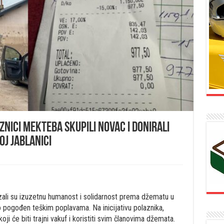
aznici mekteba skupili novac i donirali
oj Jablanici
ali su izuzetnu humanost i solidarnost prema džematu u
io pogođen teškim poplavama. Na inicijativu polaznika,
oji će biti trajni vakuf i koristiti svim članovima džemata.