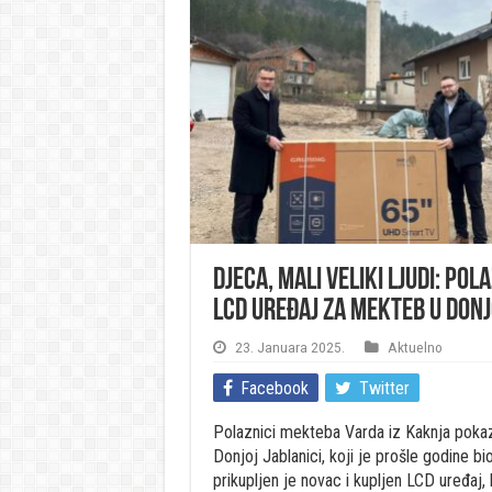
Djeca, mali veliki ljudi: Pol
LCD uređaj za mekteb u Donj
23. Januara 2025.
Aktuelno
Facebook
Twitter
Polaznici mekteba Varda iz Kaknja pokaz
Donjoj Jablanici, koji je prošle godine b
prikupljen je novac i kupljen LCD uređaj, k