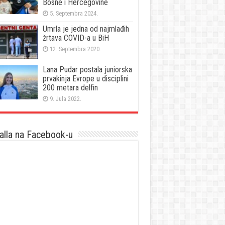
Bosne i Hercegovine
5. Septembra 2024.
Umrla je jedna od najmlađih
žrtava COVID-a u BiH
12. Septembra 2020.
Lana Pudar postala juniorska
prvakinja Evrope u disciplini
200 metara delfin
9. Jula 2022.
lla na Facebook-u