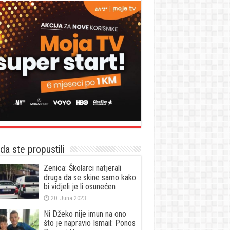
a ste propustili
Zenica: Školarci natjerali
druga da se skine samo kako
bi vidjeli je li osunećen
20. Juna 2023.
Ni Džeko nije imun na ono
što je napravio Ismail: Ponos