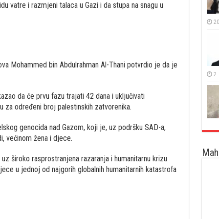
u vatre i razmjeni talaca u Gazi i da stupa na snagu u
20
slova Mohammed bin Abdulrahman Al-Thani potvrdio je da je
2.
zao da će prvu fazu trajati 42 dana i uključivati ​​
 za određeni broj palestinskih zatvorenika.
aelskog genocida nad Gazom, koji je, uz podršku SAD-a,
i, većinom žena i djece.
Maha
, uz široko rasprostranjena razaranja i humanitarnu krizu
djece u jednoj od najgorih globalnih humanitarnih katastrofa