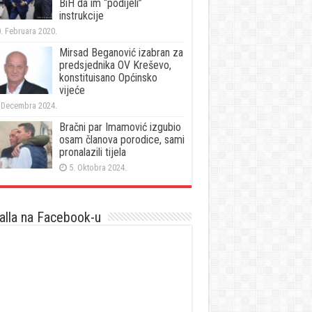
BiH da im “podijeli”
instrukcije
. Februara 2020.
Mirsad Beganović izabran za
predsjednika OV Kreševo,
konstituisano Općinsko
vijeće
 Decembra 2024.
Bračni par Imamović izgubio
osam članova porodice, sami
pronalazili tijela
5. Oktobra 2024.
lla na Facebook-u