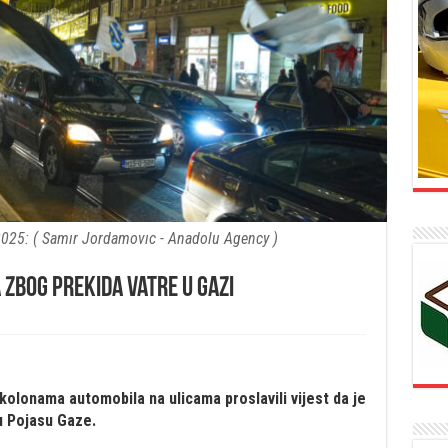
 2025: ( Samır Jordamovıc - Anadolu Agency )
 zbog prekida vatre u Gazi
kolonama automobila na ulicama proslavili vijest da je
u Pojasu Gaze.