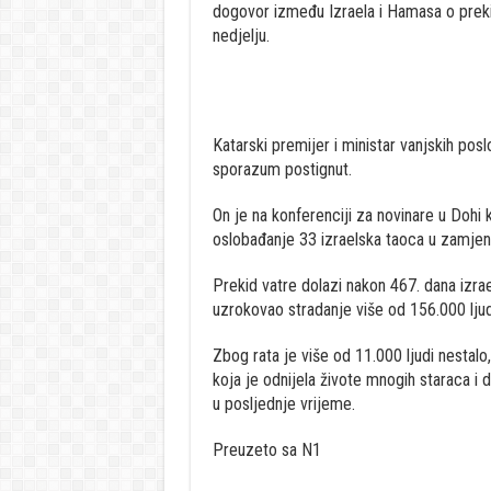
dogovor između Izraela i Hamasa o prekid
nedjelju.
Katarski premijer i ministar vanjskih po
sporazum postignut.
On je na konferenciji za novinare u Dohi ka
oslobađanje 33 izraelska taoca u zamjenu
Prekid vatre dolazi nakon 467. dana izr
uzrokovao stradanje više od 156.000 ljud
Zbog rata je više od 11.000 ljudi nestalo
koja je odnijela živote mnogih staraca i 
u posljednje vrijeme.
Preuzeto sa N1