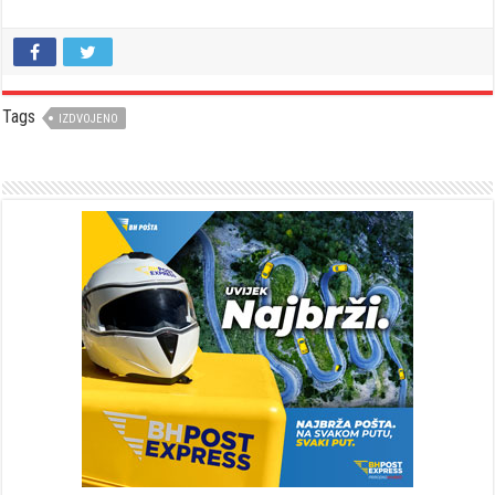
Tags
IZDVOJENO