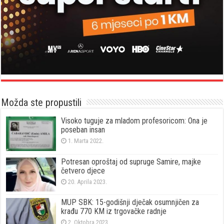
Možda ste propustili
Visoko tuguje za mladom profesoricom: Ona je
poseban insan
1. Marta 2022.
Potresan oproštaj od supruge Samire, majke
četvero djece
20. Aprila 2023.
MUP SBK: 15-godišnji dječak osumnjičen za
krađu 770 KM iz trgovačke radnje
2. Oktobra 2023.