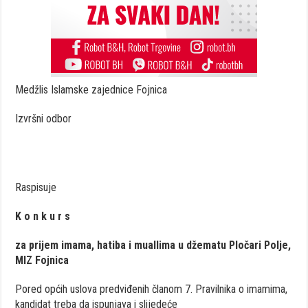
Medžlis Islamske zajednice Fojnica
Izvršni odbor
Raspisuje
K o n k u r s
za prijem imama, hatiba i muallima u džematu Pločari Polje,
MIZ Fojnica
Pored općih uslova predviđenih članom 7. Pravilnika o imamima,
kandidat treba da ispunjava i slijedeće