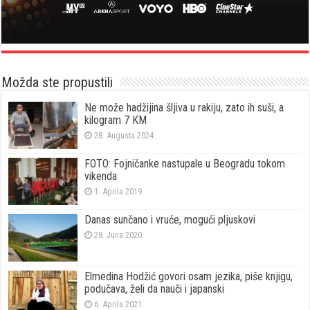
Možda ste propustili
Ne može hadžijina šljiva u rakiju, zato ih suši, a
kilogram 7 KM
28. Augusta 2024.
FOTO: Fojničanke nastupale u Beogradu tokom
vikenda
1. Aprila 2019.
Danas sunčano i vruće, mogući pljuskovi
28. Juna 2020.
Elmedina Hodžić govori osam jezika, piše knjigu,
podučava, želi da nauči i japanski
6. Aprila 2021.