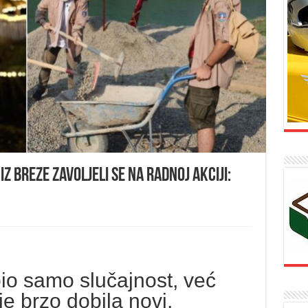
iz Breze zavoljeli se na radnoj akciji:
bio samo slučajnost, već
je brzo dobila novi,