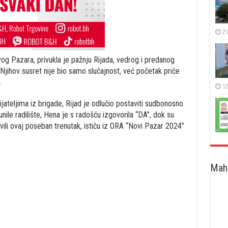
21
vog Pazara, privukla je pažnju Rijada, vedrog i predanog
Njihov susret nije bio samo slučajnost, već početak priče
.
12
jateljima iz brigade, Rijad je odlučio postaviti sudbonosno
nile radilište, Hena je s radošću izgovorila “DA”, dok su
vili ovaj poseban trenutak, ističu iz ORA “Novi Pazar 2024”
Maha