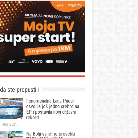
a ste propustili
Fenomenalna Lana Pudar
osvojila još jedno srebro na
EP i postavila novi državni
rekord
. Jula 2021.
Na Bolji svijet je preselila