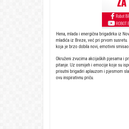
Hena, mlada i energična brigadirka iz No
mladića iz Breze, već pri prvom susretu. 
koja je brzo dobila novi, emotivni smisao
Okruženi zvucima akcijaških pjesama i pri
pitanje. Uz osmijeh i emocije koje su ispu
prisutni brigadiri aplauzom i pjesmom sla
ovu inspirativnu priču.