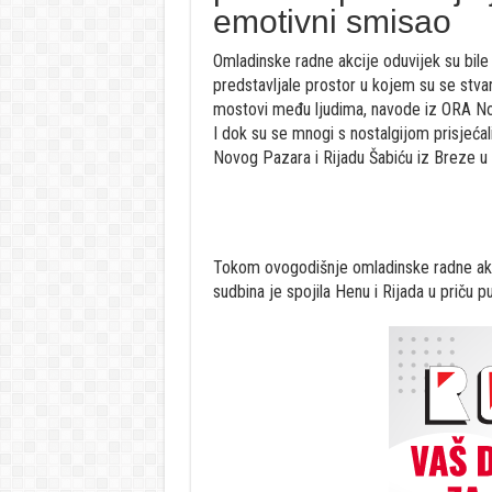
emotivni smisao
Omladinske radne akcije oduvijek su bile v
predstavljale prostor u kojem su se stvarali
mostovi među ljudima, navode iz ORA No
I dok su se mnogi s nostalgijom prisjećali
Novog Pazara i Rijadu Šabiću iz Breze u B
Tokom ovogodišnje omladinske radne akc
sudbina je spojila Henu i Rijada u priču pu