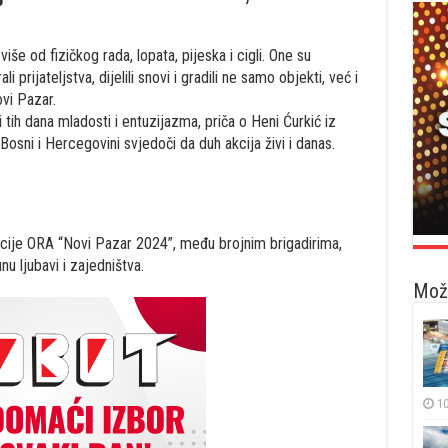
iše od fizičkog rada, lopata, pijeska i cigli. One su
 prijateljstva, dijelili snovi i gradili ne samo objekti, već i
vi Pazar.
 tih dana mladosti i entuzijazma, priča o Heni Ćurkić iz
osni i Hercegovini svjedoči da duh akcija živi i danas.
ije ORA “Novi Pazar 2024”, među brojnim brigadirima,
nu ljubavi i zajedništva.
Možd
10