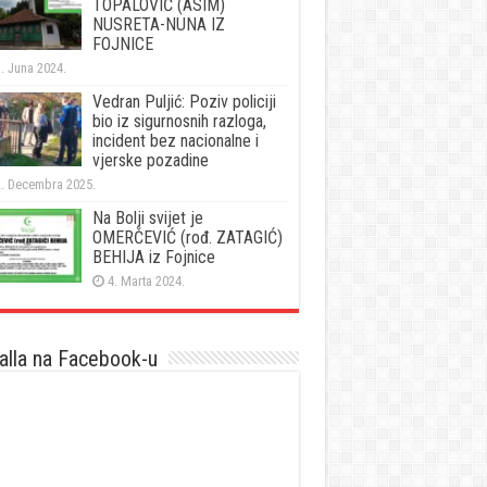
TOPALOVIĆ (ASIM)
NUSRETA-NUNA IZ
FOJNICE
. Juna 2024.
Vedran Puljić: Poziv policiji
bio iz sigurnosnih razloga,
incident bez nacionalne i
vjerske pozadine
. Decembra 2025.
Na Bolji svijet je
OMERČEVIĆ (rođ. ZATAGIĆ)
BEHIJA iz Fojnice
4. Marta 2024.
lla na Facebook-u