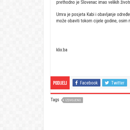
prethodno je Slovenac imao velikih život
Umra je posjeta Kabi i obavljanje određe
može obaviti tokom cijele godine, osim n
klix.ba
Facebook
Twitter
Podijeli
Tags
IZDVOJENO