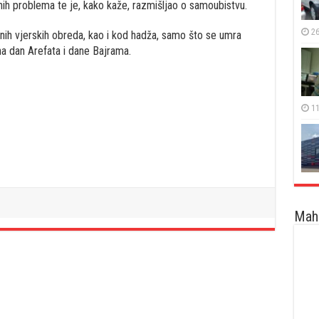
nih problema te je, kako kaže, razmišljao o samoubistvu.
26
nih vjerskih obreda, kao i kod hadža, samo što se umra
a dan Arefata i dane Bajrama.
11
Maha