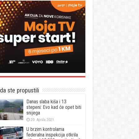
a ste propustili
Danas slaba kiša i 13
stepeni: Evo kad će opet biti
snijega
20. Aprila 2021.
U brzim kontrolama
federalna inspekcija otkrila