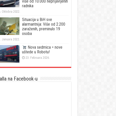
više od 10.000 neprijavljenih
radnika
. Oktobra 2022.
Situacija u BiH sve
alarmantnija: Više od 2.200
zaraženih, preminulo 19
osoba
. Januara 2022.
Nova sedmica = nove
uštede u Robotu!
23. Februara 2026.
lla na Facebook-u