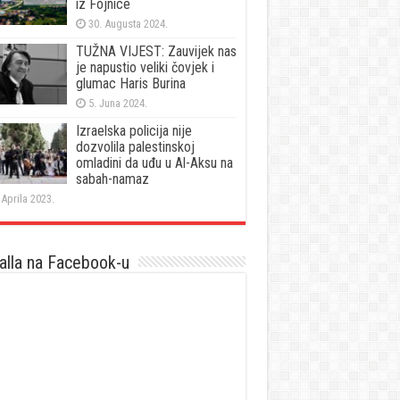
iz Fojnice
30. Augusta 2024.
TUŽNA VIJEST: Zauvijek nas
je napustio veliki čovjek i
glumac Haris Burina
5. Juna 2024.
Izraelska policija nije
dozvolila palestinskoj
omladini da uđu u Al-Aksu na
sabah-namaz
 Aprila 2023.
lla na Facebook-u