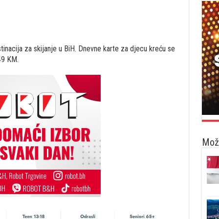
stinacija za skijanje u BiH. Dnevne karte za djecu kreću se
49 KM.
Možd