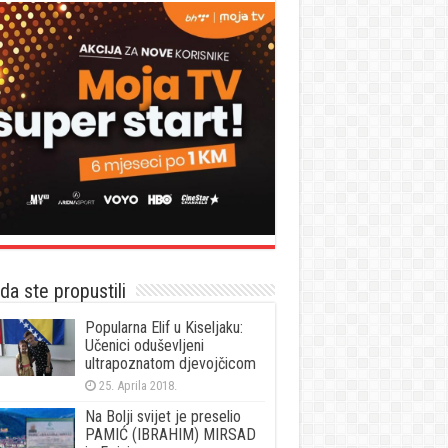
a ste propustili
Popularna Elif u Kiseljaku:
Učenici oduševljeni
ultrapoznatom djevojčicom
25. Aprila 2018.
Na Bolji svijet je preselio
PAMIĆ (IBRAHIM) MIRSAD