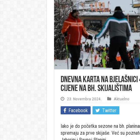
Dnevna karta na Bjelašnici 4
cijene na bh. skijalištima
23. Novembra 2024.
Aktuelno
Facebook
Twitter
Iako je do početka sezone na bh. planina
spremaju za prve skijaše. Već su poznate 
Jahorini i Ravnoj Planini.