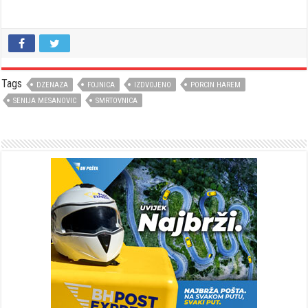
Tags
DZENAZA
FOJNICA
IZDVOJENO
PORCIN HAREM
SENIJA MESANOVIC
SMRTOVNICA