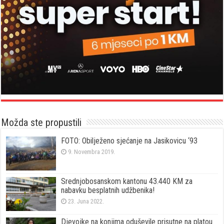
Možda ste propustili
FOTO: Obilježeno sjećanje na Jasikovicu ‘93
9. Novembra 2019.
Srednjobosanskom kantonu 43.440 KM za
nabavku besplatnih udžbenika!
23. Juna 2022.
Djevojke na konjima oduševile prisutne na platou