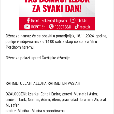
Dženaza-namaz će se obaviti u ponedjeljak, 18.11.2024. godine,
poslije ikindije-namaza u 14:00 sati, a ukop će se izvršiti u
Porčinom haremu.
Dženaza polazi ispred Čaršijske džamije.
RAHMETULLAHI ALEJHA RAHMETEN VASIAH
OŽALOŠĆENI: kćerke: Edita i Emira; zetovi: Mustafa i Asim;
unučad: Tarik, Nermin, Admir, Alem; praunučad: Ibrahim i Ali; brat:
Muzafer;
sestre: Muniba i Munira s porodicama;