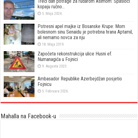
Treći dan potrage za rudarom Asimom: Spasioci
kopaju ručno…
5. Maja 2024.
Potresni apel majke iz Bosanske Krupe: Mom
bolesnom sinu Senaidu je potrebna hrana Aptamil,
ali nemamo novca za nju
18. Maja 2019.
Započeta rekonstrukcija ulice Husni ef.
Numanagića u Fojnici
9. Augusta 2023.
Ambasador Republike Azerbejdžan posjetio
Fojnicu
5. Februara 2026.
Mahalla na Facebook-u