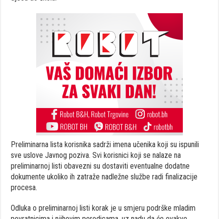
Preliminarna lista korisnika sadrži imena učenika koji su ispunili
sve uslove Javnog poziva. Svi korisnici koji se nalaze na
preliminarnoj listi obavezni su dostaviti eventualne dodatne
dokumente ukoliko ih zatraže nadležne službe radi finalizacije
procesa.
Odluka o preliminarnoj listi korak je u smjeru podrške mladim
povratnicima i njihovim porodicama, uz nadu da će ovakve