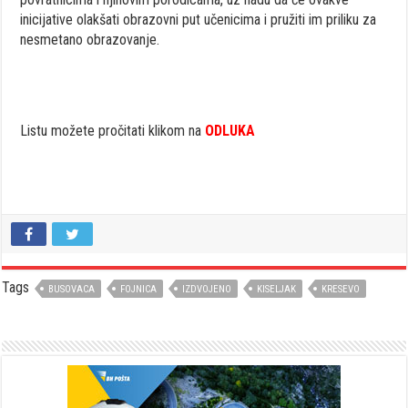
inicijative olakšati obrazovni put učenicima i pružiti im priliku za
nesmetano obrazovanje.
Listu možete pročitati klikom na
ODLUKA
Tags
BUSOVACA
FOJNICA
IZDVOJENO
KISELJAK
KRESEVO