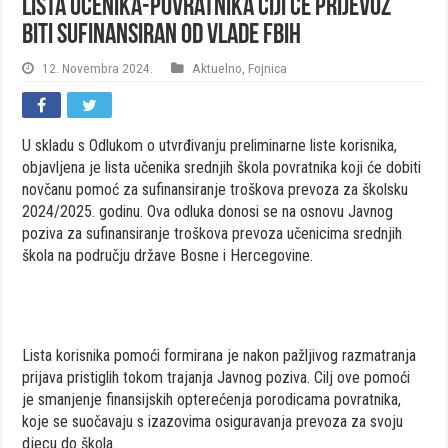
Lista učenika-povratnika čiji će prijevoz
biti sufinansiran od Vlade FBiH
12. Novembra 2024.
Aktuelno
,
Fojnica
U skladu s Odlukom o utvrđivanju preliminarne liste korisnika,
objavljena je lista učenika srednjih škola povratnika koji će dobiti
novčanu pomoć za sufinansiranje troškova prevoza za školsku
2024/2025. godinu. Ova odluka donosi se na osnovu Javnog
poziva za sufinansiranje troškova prevoza učenicima srednjih
škola na području države Bosne i Hercegovine.
Lista korisnika pomoći formirana je nakon pažljivog razmatranja
prijava pristiglih tokom trajanja Javnog poziva. Cilj ove pomoći
je smanjenje finansijskih opterećenja porodicama povratnika,
koje se suočavaju s izazovima osiguravanja prevoza za svoju
djecu do škola.